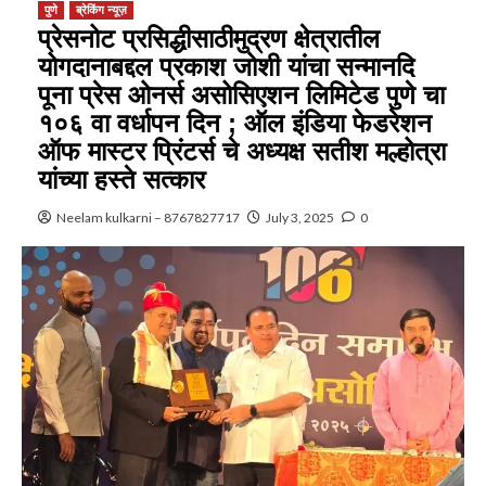
पुणे
ब्रेकिंग न्यूज़
प्रेसनोट प्रसिद्धीसाठीमुद्रण क्षेत्रातील
योगदानाबद्दल प्रकाश जोशी यांचा सन्मानदि
पूना प्रेस ओनर्स असोसिएशन लिमिटेड पुणे चा
१०६ वा वर्धापन दिन ; ऑल इंडिया फेडरेशन
ऑफ मास्टर प्रिंटर्स चे अध्यक्ष सतीश मल्होत्रा
यांच्या हस्ते सत्कार
Neelam kulkarni – 8767827717
July 3, 2025
0