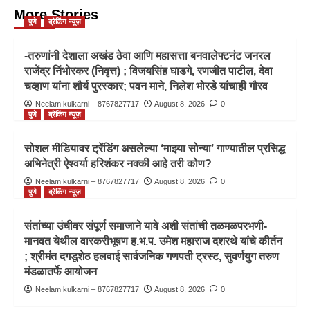
More Stories
पुणे
ब्रेकिंग न्यूज़
-तरुणांनी देशाला अखंड ठेवा आणि महासत्ता बनवालेफ्टनंट जनरल
राजेंद्र निंभोरकर (निवृत्त) ; विजयसिंह घाडगे, रणजीत पाटील, देवा
चव्हाण यांना शौर्य पुरस्कार; पवन माने, निलेश भोरडे यांचाही गौरव
Neelam kulkarni – 8767827717
August 8, 2026
0
पुणे
ब्रेकिंग न्यूज़
सोशल मीडियावर ट्रेंडिंग असलेल्या ‘माझ्या सोन्या’ गाण्यातील प्रसिद्ध
अभिनेत्री ऐश्वर्या हरिशंकर नक्की आहे तरी कोण?
Neelam kulkarni – 8767827717
August 8, 2026
0
पुणे
ब्रेकिंग न्यूज़
संतांच्या उंचीवर संपूर्ण समाजाने यावे अशी संतांची तळमळपरभणी-
मानवत येथील वारकरीभूषण ह.भ.प. उमेश महाराज दशरथे यांचे कीर्तन
; श्रीमंत दगडूशेठ हलवाई सार्वजनिक गणपती ट्रस्ट, सुवर्णयुग तरुण
मंडळातर्फे आयोजन
Neelam kulkarni – 8767827717
August 8, 2026
0