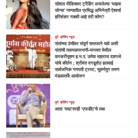
सोशल मीडियावर ट्रेंडिंग असलेल्या ‘माझ्या
सोन्या’ गाण्यातील प्रसिद्ध अभिनेत्री ऐश्वर्या
हरिशंकर नक्की आहे तरी कोण?
पुणे
ब्रेकिंग न्यूज़
संतांच्या उंचीवर संपूर्ण समाजाने यावे अशी
संतांची तळमळपरभणी-मानवत येथील
वारकरीभूषण ह.भ.प. उमेश महाराज दशरथे
यांचे कीर्तन ; श्रीमंत दगडूशेठ हलवाई
सार्वजनिक गणपती ट्रस्ट, सुवर्णयुग तरुण
मंडळातर्फे आयोजन
पुणे
ब्रेकिंग न्यूज़
आता ‘मद्या’वरही ‘एफडीए’चे लक्ष