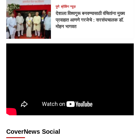
पुणे
ब्रेकिंग न्यूज़
देशाला विश्वगुरू बनवण्यासाठी वंचितांना मुख्य
प्रवाहात आणणे गरजेचे : सरसंघचालक डाॅ.
मोहन भागवत
CoverNews Social