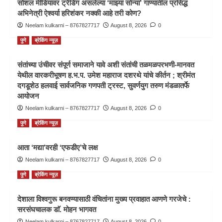
सोशल मीडियावर ट्रेंडिंग असलेल्या ‘माझ्या सोन्या’ गाण्यातील प्रसिद्ध
अभिनेत्री ऐश्वर्या हरिशंकर नक्की आहे तरी कोण?
Neelam kulkarni – 8767827717
August 8, 2026
0
पुणे
ब्रेकिंग न्यूज़
संतांच्या उंचीवर संपूर्ण समाजाने यावे अशी संतांची तळमळपरभणी-मानवत
येथील वारकरीभूषण ह.भ.प. उमेश महाराज दशरथे यांचे कीर्तन ; श्रीमंत
दगडूशेठ हलवाई सार्वजनिक गणपती ट्रस्ट, सुवर्णयुग तरुण मंडळातर्फे
आयोजन
Neelam kulkarni – 8767827717
August 8, 2026
0
पुणे
ब्रेकिंग न्यूज़
आता ‘मद्या’वरही ‘एफडीए’चे लक्ष
Neelam kulkarni – 8767827717
August 8, 2026
0
पुणे
ब्रेकिंग न्यूज़
देशाला विश्वगुरू बनवण्यासाठी वंचितांना मुख्य प्रवाहात आणणे गरजेचे :
सरसंघचालक डाॅ. मोहन भागवत
Neelam kulkarni – 8767827717
August 8, 2026
0