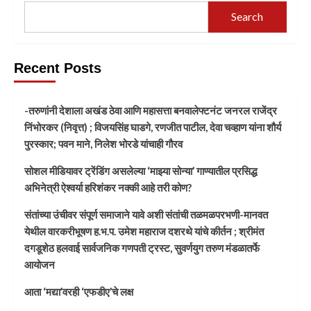
Search
Recent Posts
-तरुणांनी देशाला अखंड ठेवा आणि महासत्ता बनवालेफ्टनंट जनरल राजेंद्र
निंभोरकर (निवृत्त) ; विजयसिंह घाडगे, रणजीत पाटील, देवा चव्हाण यांना शौर्य
पुरस्कार; पवन माने, निलेश भोरडे यांचाही गौरव
सोशल मीडियावर ट्रेंडिंग असलेल्या ‘माझ्या सोन्या’ गाण्यातील प्रसिद्ध
अभिनेत्री ऐश्वर्या हरिशंकर नक्की आहे तरी कोण?
संतांच्या उंचीवर संपूर्ण समाजाने यावे अशी संतांची तळमळपरभणी-मानवत
येथील वारकरीभूषण ह.भ.प. उमेश महाराज दशरथे यांचे कीर्तन ; श्रीमंत
दगडूशेठ हलवाई सार्वजनिक गणपती ट्रस्ट, सुवर्णयुग तरुण मंडळातर्फे
आयोजन
आता ‘मद्या’वरही ‘एफडीए’चे लक्ष