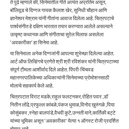
ते पुढे म्हणाले की, सिनेमातील गीते अत्यंत अप्रतिम असून,
बॉलिवूड चे दिग्गज गायक कैलाश खेर, सुनिधी चौहान आणि
ज्ञानेश्वर मेश्राम यांनी गीतांना आवाज दिलेला आहे. चित्रपटाचे
पार्श्वसंगीत हे दक्षिण भारतात तयार करण्यात आलेले असल्याने
उत्कृष्ट कथानक आणि संगीताचा सुरेल मिलाफ असलेला
‘अवकारीका’ हा सिनेमा आहे.
या सिनेमाला अनेक दिग्गजांनी आपल्या शुभेच्छा दिलेल्या आहेत.
आर्ट ऑफ लिव्हिंगचे प्रणेते श्री श्री रविशंकर यांनी चित्रपटाच्या
संपूर्ण टीमला आशीर्वाद दिले आहेत. पिंपरी-चिंचवड
महानगरपालिकेच्या अधिकाऱ्यांनी सिनेमाच्या प्रोमोशनसाठी
मोलाचे सहकार्य केले आहे.
चित्रपटात विराट मडके,राहुल फलटनकर,रोहित पवार ,डॉ
नितीन लोंढे,प्रफुल्ल कांबळे,पंकज धुमाळ,विनोद खुरुंगळे ,पिया
कोसुंबकर ,स्नेहा बालपांडे,वैभवी कुटे,उन्नती माने,कार्तिकी बट्टे
यांच्या भूमिका असून ‘अवकारीका’ येत्या १ ऑगस्ट रोजी प्रदर्शित
होणार आहे.