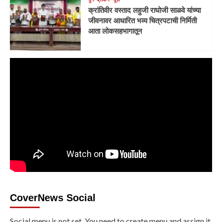
क्रांतिवीर वस्ताद लहुजी राघोजी साळवे यांच्या
जीवनावर आधारित भव्य चित्रपटाची निर्मिती
आता लोकसहभागातून
CoverNews Social
Social menu is not set. You need to create menu and assign it