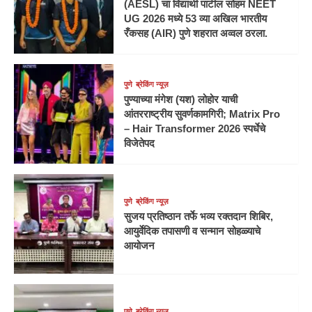
(AESL) चा विद्यार्थी पाटील सोहम NEET
UG 2026 मध्ये 53 व्या अखिल भारतीय
रँकसह (AIR) पुणे शहरात अव्वल ठरला.
पुणे
ब्रेकिंग न्यूज़
पुण्याच्या मंगेश (यश) लोहोर याची
आंतरराष्ट्रीय सुवर्णकामगिरी; Matrix Pro
– Hair Transformer 2026 स्पर्धेचे
विजेतेपद
पुणे
ब्रेकिंग न्यूज़
सुजय प्रतिष्ठान तर्फे भव्य रक्तदान शिबिर,
आयुर्वेदिक तपासणी व सन्मान सोहळ्याचे
आयोजन
पुणे
ब्रेकिंग न्यूज़