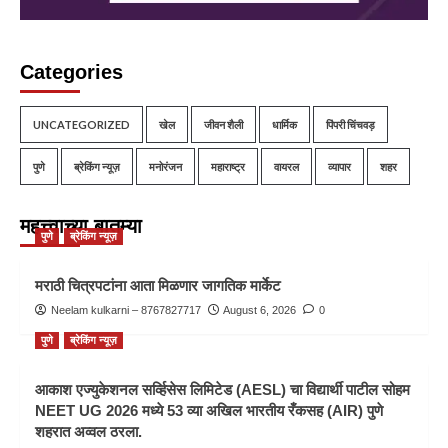
Categories
UNCATEGORIZED
खेल
जीवन शैली
धार्मिक
पिंपरी चिंचवड़
पुणे
ब्रेकिंग न्यूज़
मनोरंजन
महाराष्ट्र
वायरल
व्यापार
शहर
महत्त्वाच्या बातम्या
पुणे
ब्रेकिंग न्यूज़
मराठी चित्रपटांना आता मिळणार जागतिक मार्केट
Neelam kulkarni – 8767827717
August 6, 2026
0
पुणे
ब्रेकिंग न्यूज़
आकाश एज्युकेशनल सर्व्हिसेस लिमिटेड (AESL) चा विद्यार्थी पाटील सोहम
NEET UG 2026 मध्ये 53 व्या अखिल भारतीय रँकसह (AIR) पुणे
शहरात अव्वल ठरला.