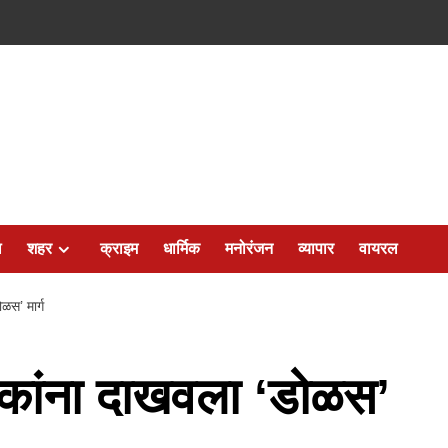
ल
शहर
क्राइम
धार्मिक
मनोरंजन
व्यापार
वायरल
ळस’ मार्ग
ालकांना दाखवला ‘डोळस’