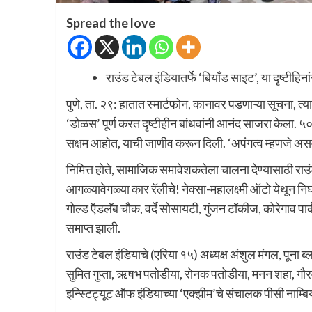
Spread the love
राउंड टेबल इंडियातर्फे ‘बियाँड साइट’, या दृष्टीह
पुणे, ता. २९: हातात स्मार्टफोन, कानावर पडणाऱ्या सूचना, 
‘डोळस’ पूर्ण करत दृष्टीहीन बांधवांनी आनंद साजरा केला. ५
सक्षम आहोत, याची जाणीव करून दिली. ‘अपंगत्व म्हणजे असमर्
निमित्त होते, सामाजिक समावेशकतेला चालना देण्यासाठी राउंड 
आगळ्यावेगळ्या कार रॅलीचे! नेक्सा-महालक्ष्मी ऑटो येथून निघा
गोल्ड ऍडलॅब चौक, वर्दे सोसायटी, गुंजन टॉकीज, कोरेगाव पार्क,
समाप्त झाली.
राउंड टेबल इंडियाचे (एरिया १५) अध्यक्ष अंशुल मंगल, पूना ब्
सुमित गुप्ता, ऋषभ पतोडीया, रोनक पतोडीया, मनन शहा, गौरव 
इन्स्टिट्यूट ऑफ इंडियाच्या ‘एक्झीम’चे संचालक पीसी नाम्बिय