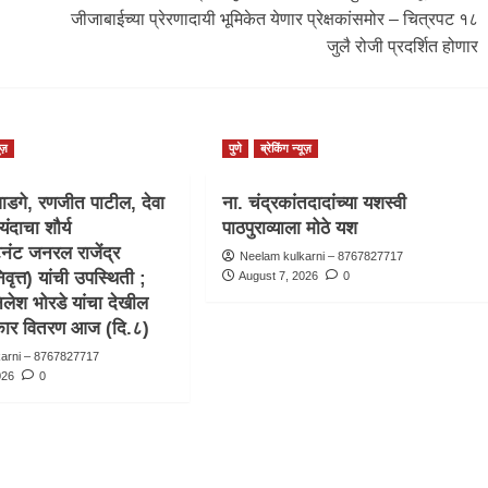
जीजाबाईच्या प्रेरणादायी भूमिकेत येणार प्रेक्षकांसमोर – चित्रपट १८
जुलै रोजी प्रदर्शित होणार
ूज़
पुणे
ब्रेकिंग न्यूज़
ाडगे, रणजीत पाटील, देवा
ना. चंद्रकांतदादांच्या यशस्वी
यंदाचा शौर्य
पाठपुराव्याला मोठे यश
टनंट जनरल राजेंद्र
Neelam kulkarni – 8767827717
वृत्त) यांची उपस्थिती ;
August 7, 2026
0
िलेश भोरडे यांचा देखील
स्कार वितरण आज (दि.८)
karni – 8767827717
026
0