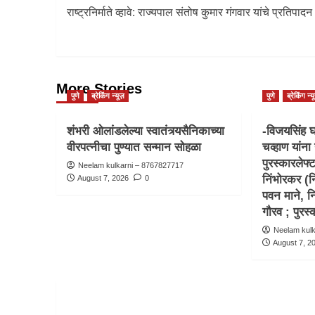
राष्ट्रनिर्माते व्हावे: राज्यपाल संतोष कुमार गंगवार यांचे प्रतिपादन
More Stories
पुणे
ब्रेकिंग न्यूज़
पुणे
ब्रेकिंग न्य
शंभरी ओलांडलेल्या स्वातंत्र्यसैनिकाच्या
-विजयसिंह घ
वीरपत्नीचा पुण्यात सन्मान सोहळा
चव्हाण यांना 
पुरस्कारलेफ्
Neelam kulkarni – 8767827717
निंभोरकर (नि
August 7, 2026
0
पवन माने, न
गौरव ; पुर
Neelam kul
August 7, 2