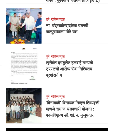
गौरव ; पुरस्कार वितरण आज (दि.८)
पुणे
ब्रेकिंग न्यूज़
ना. चंद्रकांतदादांच्या यशस्वी
पाठपुराव्याला मोठे यश
पुणे
ब्रेकिंग न्यूज़
श्रीमंत दगडूशेठ हलवाई गणपती
ट्रस्टची आरोग्य सेवा निश्चितच
प्रशंसनीय
पुणे
ब्रेकिंग न्यूज़
‘विनायकी’ विनायक निम्हण शिष्यवृत्ती
म्हणजे समाज घडवणारी योजना :
पद्मविभूषण डॉ. शां. ब. मुजुमदार