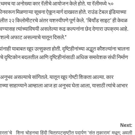
प्रथमच या अनोख्या कार रॅलीचे आयोजन केले होते. या रॅलीमध्ये ५०
टफोनवरून मिळणाऱ्या सूचना ऐकून मार्ग दाखवत होते. राउंड टेबल इंडियाच्या
रॅलीत २२ किलोमीटरचे अंतर यशस्वीपणे पूर्ण केले. ‘बियाँड साइट’ ही केवळ
दाखवण्यासह त्यांच्याविषयी असलेल्या रूढ कल्पनांना छेद देणारा उपक्रम आहे.
कौशल्ये अफाट असल्याचे यातून दिसले.”
ंनाही याबाबत खूप उत्सुकता होती. दृष्टिहीनांच्या अद्भुत कौशल्यांना चालना
ांचे दृष्टिकोन बदलतील आणि दृष्टिहीनांसाठी अधिक समावेशक संधी निर्माण
ुत अनुभव असल्याचे सांगितले. यातून खूप गोष्टी शिकता आल्या. कार
ानाच्या साहाय्याने आम्हाला आज हा अनुभव घेता आला, यासाठी त्यांचे आभार
Next:
ारता’चे
शिना चोहनचा हिंदी चित्रपटसृष्टीत पदार्पण ‘संत तुकाराम’ मधून; अवली