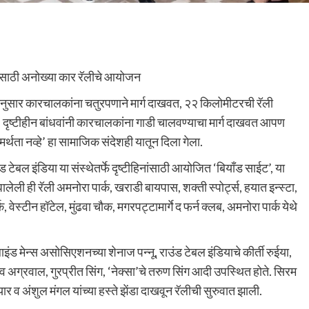
िनांसाठी अनोख्या कार रॅलीचे आयोजन
त्यानुसार कारचालकांना चतुरपणाने मार्ग दाखवत, २२ किलोमीटरची रॅली
० दृष्टीहीन बांधवांनी कारचालकांना गाडी चालवण्याचा मार्ग दाखवत आपण
थता नव्हे’ हा सामाजिक संदेशही यातून दिला गेला.
टेबल इंडिया या संस्थेतर्फे दृष्टीहिनांसाठी आयोजित ‘बियॉंड साईट’, या
लेली ही रॅली अमनोरा पार्क, खराडी बायपास, शक्ती स्पोर्ट्स, हयात इन्स्टा,
 वेस्टीन हॉटेल, मुंढवा चौक, मगरपट्टामार्गे द फर्न क्लब, अमनोरा पार्क येथे
लाइंड मेन्स असोसिएशनच्या शेनाज पन्नू, राउंड टेबल इंडियाचे कीर्ती रुईया,
अग्रवाल, गुरप्रीत सिंग, ‘नेक्सा’चे तरुण सिंग आदी उपस्थित होते. सिरम
ार व अंशुल मंगल यांच्या हस्ते झेंडा दाखवून रॅलीची सुरुवात झाली.