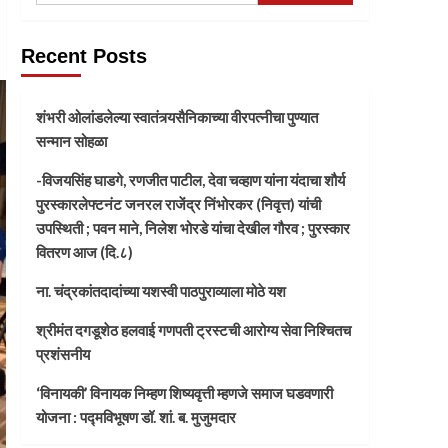
Recent Posts
शंभरी ओलांडलेल्या स्वातंत्र्यसैनिकाच्या वीरपत्नीचा पुण्यात
सन्मान सोहळा
-विजयसिंह घाडगे, रणजीत पाटील, देवा चव्हाण यांना यंदाचा शौर्य
पुरस्कारलेफ्टनंट जनरल राजेंद्र निंभोरकर (निवृत्त) यांची
उपस्थिती ; पवन माने, निलेश भोरडे यांचा देखील गौरव ; पुरस्कार
वितरण आज (दि.८)
ना. चंद्रकांतदादांच्या यशस्वी पाठपुराव्याला मोठे यश
श्रीमंत दगडूशेठ हलवाई गणपती ट्रस्टची आरोग्य सेवा निश्चितच
प्रशंसनीय
‘विनायकी’ विनायक निम्हण शिष्यवृत्ती म्हणजे समाज घडवणारी
योजना : पद्मविभूषण डॉ. शां. ब. मुजुमदार