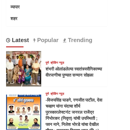
व्यापार
शहर
Latest
Popular
Trending
पुणे
ब्रेकिंग न्यूज़
शंभरी ओलांडलेल्या स्वातंत्र्यसैनिकाच्या
वीरपत्नीचा पुण्यात सन्मान सोहळा
पुणे
ब्रेकिंग न्यूज़
-विजयसिंह घाडगे, रणजीत पाटील, देवा
चव्हाण यांना यंदाचा शौर्य
पुरस्कारलेफ्टनंट जनरल राजेंद्र
निंभोरकर (निवृत्त) यांची उपस्थिती ;
पवन माने, निलेश भोरडे यांचा देखील