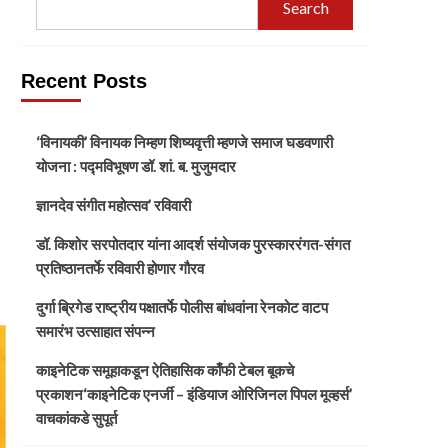
Search
Recent Posts
‘विनायकी’ विनायक निम्हण शिष्यवृत्ती म्हणजे समाज घडवणारी
योजना : पद्मविभूषण डॉ. शां. ब. मुजुमदार
ज्ञानदेव संगीत महोत्सव’ रविवारी
डॉ. किशोर सरपोतदार यांना आदर्श संयोजक पुरस्काररंगत-संगत
प्रतिष्ठानतर्फे रविवारी होणार गौरव
दुर्गा ब्रिगेड राष्ट्रीय पक्षातर्फे पोलीस बांधवांना रेनकोट वाटप
समारंभ उत्साहात संपन्न
काइनेटिक समूहाकडून ऐतिहासिक काँफी टेबल बूकचे
प्रकाशन‘काइनेटिक एनर्जी – इंडियाज ओरिजिनल पिपल मूव्हर्स’
वाचकांकडे सुपूर्त