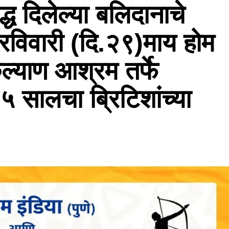
द्ध दिलेल्या बलिदानाचे
रविवारी (दि.२९)माय होम
्याण आश्रम तर्फे
ालचा ब्रिटिशांच्या