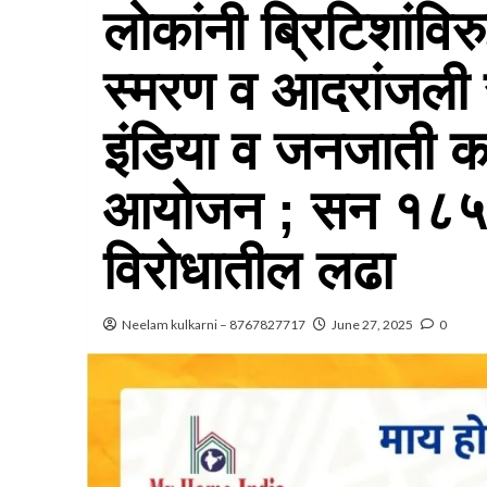
लोकांनी ब्रिटिशांविरु
स्मरण व आदरांजली 
इंडिया व जनजाती कल
आयोजन ; सन १८५५ स
विरोधातील लढा
Neelam kulkarni – 8767827717
June 27, 2025
0