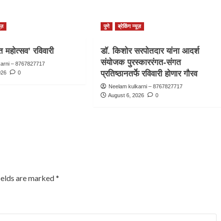
ूज़
पुणे
ब्रेकिंग न्यूज़
ीत महोत्सव’ रविवारी
डॉ. किशोर सरपोतदार यांना आदर्श
संयोजक पुरस्काररंगत-संगत
karni – 8767827717
प्रतिष्ठानतर्फे रविवारी होणार गौरव
026
0
Neelam kulkarni – 8767827717
August 6, 2026
0
ields are marked
*