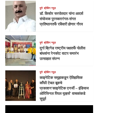
पुणे
ब्रेकिंग न्यूज़
डॉ. किशोर सरपोतदार यांना आदर्श
संयोजक पुरस्काररंगत-संगत
प्रतिष्ठानतर्फे रविवारी होणार गौरव
पुणे
ब्रेकिंग न्यूज़
दुर्गा ब्रिगेड राष्ट्रीय पक्षातर्फे पोलीस
बांधवांना रेनकोट वाटप समारंभ
उत्साहात संपन्न
पुणे
ब्रेकिंग न्यूज़
काइनेटिक समूहाकडून ऐतिहासिक
काँफी टेबल बूकचे
प्रकाशन‘काइनेटिक एनर्जी – इंडियाज
ओरिजिनल पिपल मूव्हर्स’ वाचकांकडे
सुपूर्त