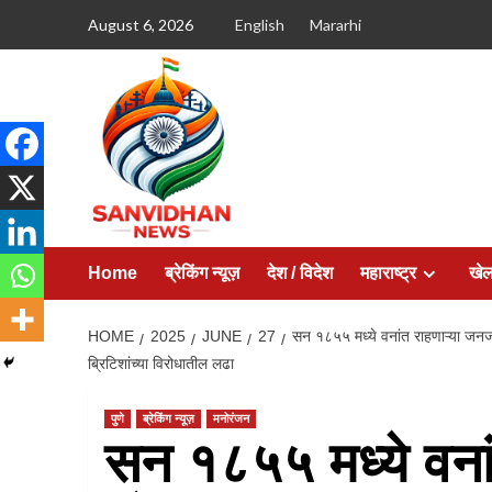
August 6, 2026
English
Mararhi
Home
ब्रेकिंग न्यूज़
देश / विदेश
महाराष्ट्र
खे
HOME
2025
JUNE
27
सन १८५५ मध्ये वनांत राहणाऱ्या जनज
ब्रिटिशांच्या विरोधातील लढा
पुणे
ब्रेकिंग न्यूज़
मनोरंजन
सन १८५५ मध्ये वना