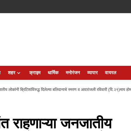
ल
शहर
क्राइम
धार्मिक
मनोरंजन
व्यापार
वायरल
ातीय लोकांनी ब्रिटिशांविरुद्ध दिलेल्या बलिदानाचे स्मरण व आदरांजली रविवारी (दि.२९)म
ंत राहणाऱ्या जनजातीय