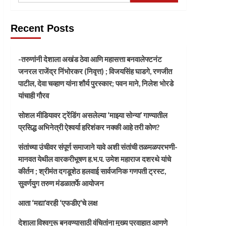
Recent Posts
-तरुणांनी देशाला अखंड ठेवा आणि महासत्ता बनवालेफ्टनंट
जनरल राजेंद्र निंभोरकर (निवृत्त) ; विजयसिंह घाडगे, रणजीत
पाटील, देवा चव्हाण यांना शौर्य पुरस्कार; पवन माने, निलेश भोरडे
यांचाही गौरव
सोशल मीडियावर ट्रेंडिंग असलेल्या ‘माझ्या सोन्या’ गाण्यातील
प्रसिद्ध अभिनेत्री ऐश्वर्या हरिशंकर नक्की आहे तरी कोण?
संतांच्या उंचीवर संपूर्ण समाजाने यावे अशी संतांची तळमळपरभणी-
मानवत येथील वारकरीभूषण ह.भ.प. उमेश महाराज दशरथे यांचे
कीर्तन ; श्रीमंत दगडूशेठ हलवाई सार्वजनिक गणपती ट्रस्ट,
सुवर्णयुग तरुण मंडळातर्फे आयोजन
आता ‘मद्या’वरही ‘एफडीए’चे लक्ष
देशाला विश्वगुरू बनवण्यासाठी वंचितांना मुख्य प्रवाहात आणणे