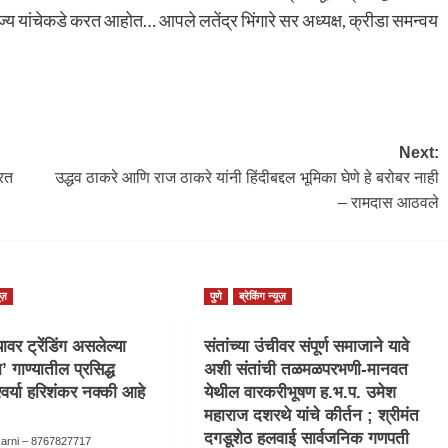
राज्य यांचेकडे करत आहोत… आपले लतेंद्र भिंगारे सर अध्यक्ष, क्रीडा समन्वय
Next:
रत
उद्धव ठाकरे आणि राज ठाकरे यांनी हिंदीबद्दल भूमिका घेणे हे बरोबर नाही
– रामदास आठवले
ूज़
पुणे
ब्रेकिंग न्यूज़
वर ट्रेंडिंग असलेल्या
संतांच्या उंचीवर संपूर्ण समाजाने यावे
ा’ गाण्यातील प्रसिद्ध
अशी संतांची तळमळपरभणी-मानवत
्वर्या हरिशंकर नक्की आहे
येथील वारकरीभूषण ह.भ.प. उमेश
महाराज दशरथे यांचे कीर्तन ; श्रीमंत
दगडूशेठ हलवाई सार्वजनिक गणपती
karni – 8767827717