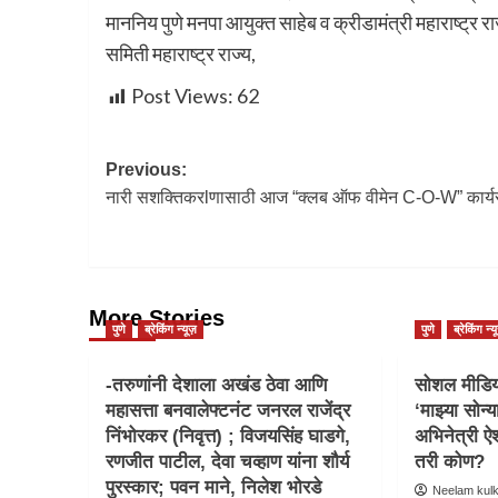
माननिय पुणे मनपा आयुक्त साहेब व क्रीडामंत्री महाराष्ट्र 
समिती महाराष्ट्र राज्य,
Post Views:
62
Previous:
नारी सशक्तिकरlणासाठी आज “क्लब ऑफ वीमेन C-O-W” कार्य
More Stories
पुणे
ब्रेकिंग न्यूज़
पुणे
ब्रेकिंग न्य
-तरुणांनी देशाला अखंड ठेवा आणि
सोशल मीडिया
महासत्ता बनवालेफ्टनंट जनरल राजेंद्र
‘माझ्या सोन्य
निंभोरकर (निवृत्त) ; विजयसिंह घाडगे,
अभिनेत्री ऐश
रणजीत पाटील, देवा चव्हाण यांना शौर्य
तरी कोण?
पुरस्कार; पवन माने, निलेश भोरडे
Neelam kul