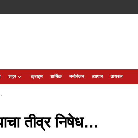
ल
शहर
क्राइम
धार्मिक
मनोरंजन
व्यापार
वायरल
ध…
याचा तीव्र निषेध…