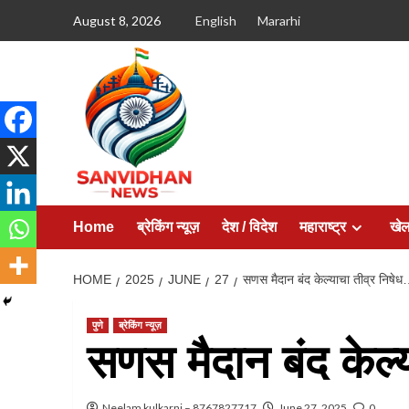
August 8, 2026
English
Mararhi
Home
ब्रेकिंग न्यूज़
देश / विदेश
महाराष्ट्र
खे
HOME
2025
JUNE
27
सणस मैदान बंद केल्याचा तीव्र निषे
पुणे
ब्रेकिंग न्यूज़
सणस मैदान बंद केल्
Neelam kulkarni – 8767827717
June 27, 2025
0