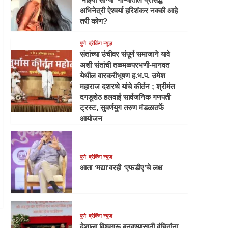
अभिनेत्री ऐश्वर्या हरिशंकर नक्की आहे
तरी कोण?
पुणे
ब्रेकिंग न्यूज़
संतांच्या उंचीवर संपूर्ण समाजाने यावे
अशी संतांची तळमळपरभणी-मानवत
येथील वारकरीभूषण ह.भ.प. उमेश
महाराज दशरथे यांचे कीर्तन ; श्रीमंत
दगडूशेठ हलवाई सार्वजनिक गणपती
ट्रस्ट, सुवर्णयुग तरुण मंडळातर्फे
आयोजन
पुणे
ब्रेकिंग न्यूज़
आता ‘मद्या’वरही ‘एफडीए’चे लक्ष
पुणे
ब्रेकिंग न्यूज़
देशाला विश्वगुरू बनवण्यासाठी वंचितांना