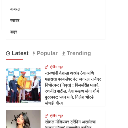
वायरल
व्यापार
शहर
Latest
Popular
Trending
पुणे
ब्रेकिंग न्यूज़
-तरुणांनी देशाला अखंड ठेवा आणि
महासत्ता बनवालेफ्टनंट जनरल राजेंद्र
निंभोरकर (निवृत्त) ; विजयसिंह घाडगे,
रणजीत पाटील, देवा चव्हाण यांना शौर्य
पुरस्कार; पवन माने, निलेश भोरडे
यांचाही गौरव
पुणे
ब्रेकिंग न्यूज़
सोशल मीडियावर ट्रेंडिंग असलेल्या
‘माझ्या सोन्या’ गाण्यातील प्रसिद्ध