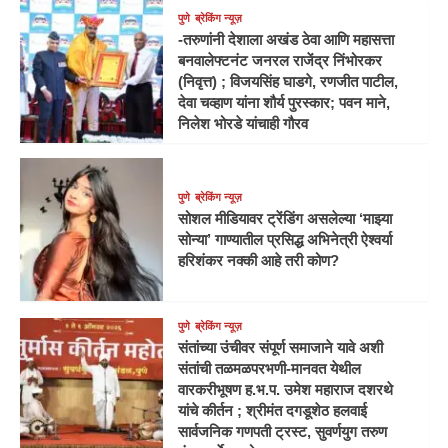
पुणे
ब्रेकिंग न्यूज़
-तरुणांनी देशाला अखंड ठेवा आणि महासत्ता
बनवालेफ्टनंट जनरल राजेंद्र निंभोरकर
(निवृत्त) ; विजयसिंह घाडगे, रणजीत पाटील,
देवा चव्हाण यांना शौर्य पुरस्कार; पवन माने,
निलेश भोरडे यांचाही गौरव
पुणे
ब्रेकिंग न्यूज़
सोशल मीडियावर ट्रेंडिंग असलेल्या ‘माझ्या
सोन्या’ गाण्यातील प्रसिद्ध अभिनेत्री ऐश्वर्या
हरिशंकर नक्की आहे तरी कोण?
पुणे
ब्रेकिंग न्यूज़
संतांच्या उंचीवर संपूर्ण समाजाने यावे अशी
संतांची तळमळपरभणी-मानवत येथील
वारकरीभूषण ह.भ.प. उमेश महाराज दशरथे
यांचे कीर्तन ; श्रीमंत दगडूशेठ हलवाई
सार्वजनिक गणपती ट्रस्ट, सुवर्णयुग तरुण