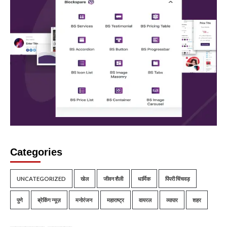
Categories
UNCATEGORIZED
खेल
जीवन शैली
धार्मिक
पिंपरी चिंचवड़
पुणे
ब्रेकिंग न्यूज़
मनोरंजन
महाराष्ट्र
वायरल
व्यापार
शहर