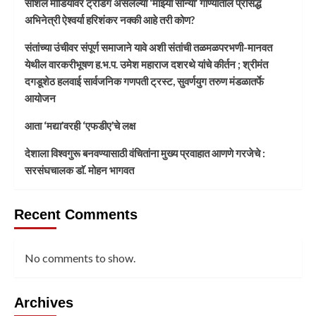
सोशल मीडियावर ट्रेंडिंग असलेल्या ‘माझ्या सोन्या’ गाण्यातील प्रसिद्ध
अभिनेत्री ऐश्वर्या हरिशंकर नक्की आहे तरी कोण?
संतांच्या उंचीवर संपूर्ण समाजाने यावे अशी संतांची तळमळपरभणी-मानवत
येथील वारकरीभूषण ह.भ.प. उमेश महाराज दशरथे यांचे कीर्तन ; श्रीमंत
दगडूशेठ हलवाई सार्वजनिक गणपती ट्रस्ट, सुवर्णयुग तरुण मंडळातर्फे
आयोजन
आता ‘मद्या’वरही ‘एफडीए’चे लक्ष
देशाला विश्वगुरू बनवण्यासाठी वंचितांना मुख्य प्रवाहात आणणे गरजेचे :
सरसंघचालक डाॅ. मोहन भागवत
Recent Comments
No comments to show.
Archives