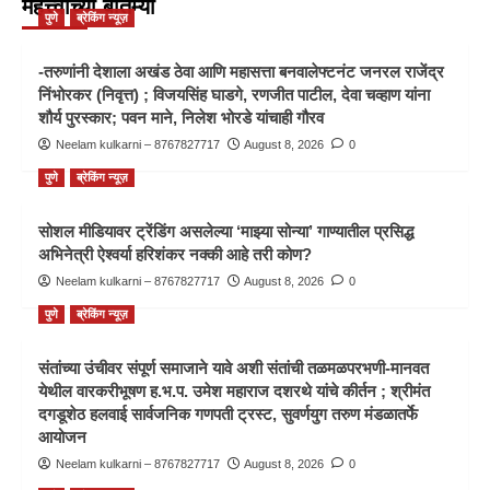
महत्त्वाच्या बातम्या
पुणे
ब्रेकिंग न्यूज़
-तरुणांनी देशाला अखंड ठेवा आणि महासत्ता बनवालेफ्टनंट जनरल राजेंद्र
निंभोरकर (निवृत्त) ; विजयसिंह घाडगे, रणजीत पाटील, देवा चव्हाण यांना
शौर्य पुरस्कार; पवन माने, निलेश भोरडे यांचाही गौरव
Neelam kulkarni – 8767827717
August 8, 2026
0
पुणे
ब्रेकिंग न्यूज़
सोशल मीडियावर ट्रेंडिंग असलेल्या ‘माझ्या सोन्या’ गाण्यातील प्रसिद्ध
अभिनेत्री ऐश्वर्या हरिशंकर नक्की आहे तरी कोण?
Neelam kulkarni – 8767827717
August 8, 2026
0
पुणे
ब्रेकिंग न्यूज़
संतांच्या उंचीवर संपूर्ण समाजाने यावे अशी संतांची तळमळपरभणी-मानवत
येथील वारकरीभूषण ह.भ.प. उमेश महाराज दशरथे यांचे कीर्तन ; श्रीमंत
दगडूशेठ हलवाई सार्वजनिक गणपती ट्रस्ट, सुवर्णयुग तरुण मंडळातर्फे
आयोजन
Neelam kulkarni – 8767827717
August 8, 2026
0