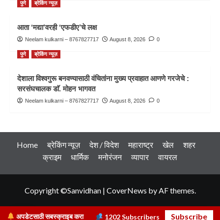
पुणे
ब्रेकिंग न्यूज़
आता ‘मद्या’वरही ‘एफडीए’चे लक्ष
Neelam kulkarni – 8767827717
August 8, 2026
0
पुणे
ब्रेकिंग न्यूज़
देशाला विश्वगुरू बनवण्यासाठी वंचितांना मुख्य प्रवाहात आणणे गरजेचे :
सरसंघचालक डाॅ. मोहन भागवत
Neelam kulkarni – 8767827717
August 8, 2026
0
Home
ब्रेकिंग न्यूज़
देश / विदेश
महाराष्ट्र
खेल
शहर
क्राइम
धार्मिक
मनोरंजन
व्यापार
वायरल
Copyright ©Sanvidhan
|
CoverNews
by AF themes.
Subscribe
अपडेटसाठी सबस्क्राइब करा
1202
Subscribers