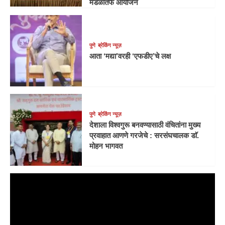
मंडळातर्फे आयोजन
पुणे
ब्रेकिंग न्यूज़
आता ‘मद्या’वरही ‘एफडीए’चे लक्ष
पुणे
ब्रेकिंग न्यूज़
देशाला विश्वगुरू बनवण्यासाठी वंचितांना मुख्य
प्रवाहात आणणे गरजेचे : सरसंघचालक डाॅ.
मोहन भागवत