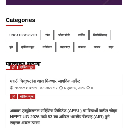
Categories
UNCATEGORIZED
खेल
जीवन शैली
धार्मिक
पिंपरी चिंचवड़
पुणे
ब्रेकिंग न्यूज़
मनोरंजन
महाराष्ट्र
वायरल
व्यापार
शहर
महत्त्वाच्या बातम्या
पुणे
ब्रेकिंग न्यूज़
मराठी चित्रपटांना आता मिळणार जागतिक मार्केट
Neelam kulkarni – 8767827717
August 6, 2026
0
पुणे
ब्रेकिंग न्यूज़
आकाश एज्युकेशनल सर्व्हिसेस लिमिटेड (AESL) चा विद्यार्थी पाटील सोहम
NEET UG 2026 मध्ये 53 व्या अखिल भारतीय रँकसह (AIR) पुणे
शहरात अव्वल ठरला.