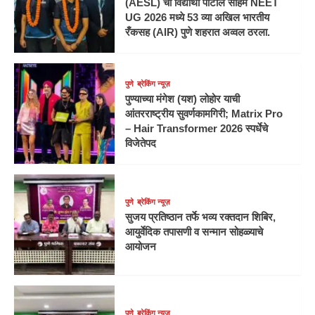
(AESL) चा विद्यार्थी पाटील सोहम NEET
UG 2026 मध्ये 53 व्या अखिल भारतीय
रँकसह (AIR) पुणे शहरात अव्वल ठरला.
पुणे
ब्रेकिंग न्यूज़
पुण्याच्या मंगेश (यश) लोहोर याची
आंतरराष्ट्रीय सुवर्णकामगिरी; Matrix Pro
– Hair Transformer 2026 स्पर्धेचे
विजेतेपद
पुणे
ब्रेकिंग न्यूज़
सुजय प्रतिष्ठान तर्फे भव्य रक्तदान शिबिर,
आयुर्वेदिक तपासणी व सन्मान सोहळ्याचे
आयोजन
पुणे
ब्रेकिंग न्यूज़