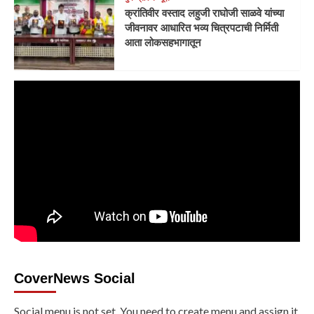
क्रांतिवीर वस्ताद लहुजी राघोजी साळवे यांच्या
जीवनावर आधारित भव्य चित्रपटाची निर्मिती
आता लोकसहभागातून
CoverNews Social
Social menu is not set. You need to create menu and assign it