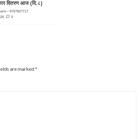
स्कार वितरण आज (दि.८)
karni – 8767827717
026
0
ields are marked
*