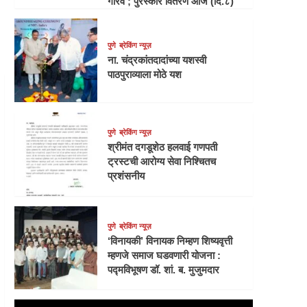
गौरव ; पुरस्कार वितरण आज (दि.८)
पुणे
ब्रेकिंग न्यूज़
ना. चंद्रकांतदादांच्या यशस्वी
पाठपुराव्याला मोठे यश
पुणे
ब्रेकिंग न्यूज़
श्रीमंत दगडूशेठ हलवाई गणपती
ट्रस्टची आरोग्य सेवा निश्चितच
प्रशंसनीय
पुणे
ब्रेकिंग न्यूज़
‘विनायकी’ विनायक निम्हण शिष्यवृत्ती
म्हणजे समाज घडवणारी योजना :
पद्मविभूषण डॉ. शां. ब. मुजुमदार