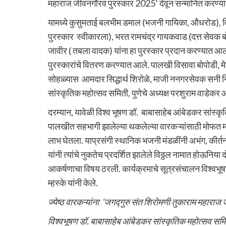
महाराज जीवनगौरव पुरस्कार 2025’ देवून सन्मानित करण्य
यामध्ये कुसुमताई बलभीम डमाल (भजनी गायिका, औधरोड), विन
पुरस्कार स्वीकारला), भरत रामचंद्र गायकवाड (दत्त सेवक बोपो
जावीर ( तबला वादक) यांना हा पुरस्कार प्रदान करण्यात आला.
पुरस्कारांचे वितरण करण्यात आले. पालखी विसावा बोपोडी, मे
सोहळ्यास आमदार सिद्धार्थ शिरोळे, माजी ननगरसेवक सनी नि
सांस्कृतिक महोत्सव समिती, पुणेचे अध्यक्ष परशुराम वाडेकर
दरम्यान, यावेळी विश्व भूषण डॉ. बाबासाहेब आंबेडकर सांस्कृतिक
पालखीत सहभागी झालेल्या थकलेल्या वारकऱ्यांसाठी मोफत मा
लाभ घेतला. याप्रसंगी स्थानिक भजनी मंडळींनी अभंग, कीर्
यांनी त्यांचे नुकतेच प्रदर्शित झालेले विठ्ठल नामात होऊनिया दं
आकर्षणाचा विषय ठरली. कार्यक्रमाचे सूत्रसंचालन विश्वभू
म्हस्के यांनी केले.
ज्येष्ठ वारकऱ्यांना ‘जगद्गुरु संत शिरोमणी तुकाराम महारा
विश्वभूषण डॉ. बाबासाहेब आंबेडकर सांस्कृतिक महोत्सव सम