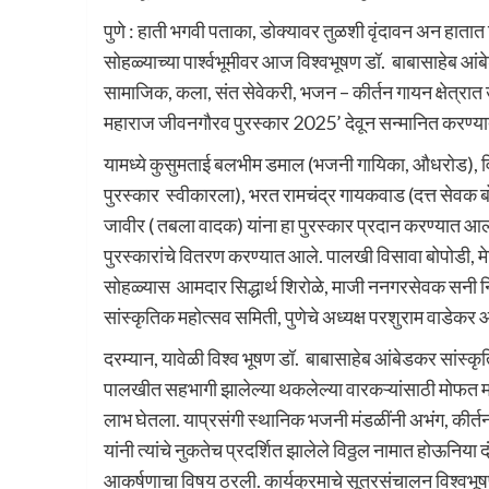
पुणे : हाती भगवी पताका, डोक्यावर तुळशी वृंदावन अन हातात 
सोहळ्याच्या पार्श्वभूमीवर आज विश्वभूषण डॉ. बाबासाहेब आंब
सामाजिक, कला, संत सेवेकरी, भजन – कीर्तन गायन क्षेत्रात उ
महाराज जीवनगौरव पुरस्कार 2025’ देवून सन्मानित करण्य
यामध्ये कुसुमताई बलभीम डमाल (भजनी गायिका, औधरोड), विन
पुरस्कार स्वीकारला), भरत रामचंद्र गायकवाड (दत्त सेवक बोपो
जावीर ( तबला वादक) यांना हा पुरस्कार प्रदान करण्यात आला.
पुरस्कारांचे वितरण करण्यात आले. पालखी विसावा बोपोडी, मे
सोहळ्यास आमदार सिद्धार्थ शिरोळे, माजी ननगरसेवक सनी नि
सांस्कृतिक महोत्सव समिती, पुणेचे अध्यक्ष परशुराम वाडेकर
दरम्यान, यावेळी विश्व भूषण डॉ. बाबासाहेब आंबेडकर सांस्कृतिक
पालखीत सहभागी झालेल्या थकलेल्या वारकऱ्यांसाठी मोफत मा
लाभ घेतला. याप्रसंगी स्थानिक भजनी मंडळींनी अभंग, कीर्
यांनी त्यांचे नुकतेच प्रदर्शित झालेले विठ्ठल नामात होऊनिया दं
आकर्षणाचा विषय ठरली. कार्यक्रमाचे सूत्रसंचालन विश्वभू