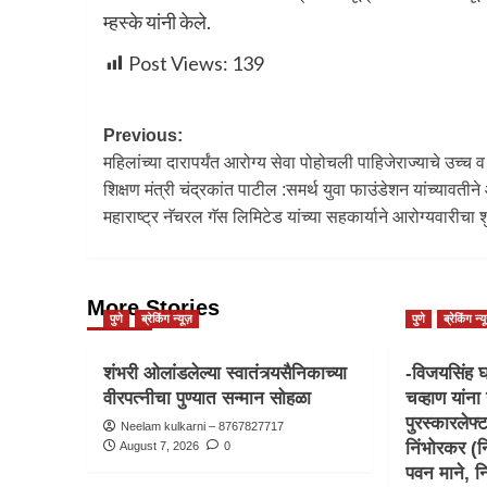
म्हस्के यांनी केले.
Post Views:
139
Previous:
महिलांच्या दारापर्यंत आरोग्य सेवा पोहोचली पाहिजेराज्याचे उच्च व 
शिक्षण मंत्री चंद्रकांत पाटील :समर्थ युवा फाउंडेशन यांच्यावतीन
महाराष्ट्र नॅचरल गॅस लिमिटेड यांच्या सहकार्याने आरोग्यवारीचा श
More Stories
पुणे
ब्रेकिंग न्यूज़
पुणे
ब्रेकिंग न्य
शंभरी ओलांडलेल्या स्वातंत्र्यसैनिकाच्या
-विजयसिंह घ
वीरपत्नीचा पुण्यात सन्मान सोहळा
चव्हाण यांना 
पुरस्कारलेफ्
Neelam kulkarni – 8767827717
निंभोरकर (नि
August 7, 2026
0
पवन माने, न