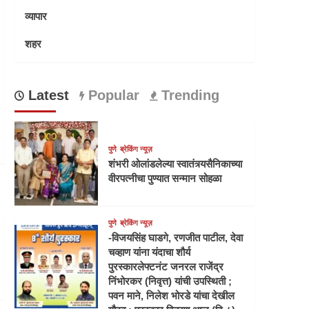
व्यापार
शहर
Latest
Popular
Trending
पुणे
ब्रेकिंग न्यूज़
शंभरी ओलांडलेल्या स्वातंत्र्यसैनिकाच्या
वीरपत्नीचा पुण्यात सन्मान सोहळा
पुणे
ब्रेकिंग न्यूज़
-विजयसिंह घाडगे, रणजीत पाटील, देवा
चव्हाण यांना यंदाचा शौर्य
पुरस्कारलेफ्टनंट जनरल राजेंद्र
निंभोरकर (निवृत्त) यांची उपस्थिती ;
पवन माने, निलेश भोरडे यांचा देखील