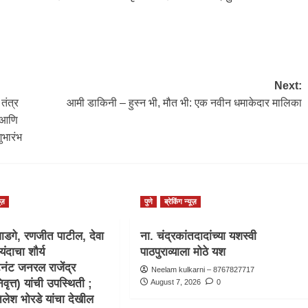
Next:
तंत्र
आमी डाकिनी – हुस्न भी, मौत भी: एक नवीन धमाकेदार मालिका
े आणि
ुभारंभ
ूज़
पुणे
ब्रेकिंग न्यूज़
ाडगे, रणजीत पाटील, देवा
ना. चंद्रकांतदादांच्या यशस्वी
यंदाचा शौर्य
पाठपुराव्याला मोठे यश
टनंट जनरल राजेंद्र
Neelam kulkarni – 8767827717
वृत्त) यांची उपस्थिती ;
August 7, 2026
0
िलेश भोरडे यांचा देखील