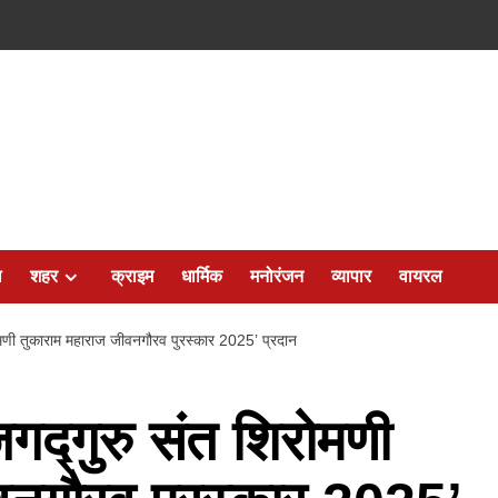
ल
शहर
क्राइम
धार्मिक
मनोरंजन
व्यापार
वायरल
िरोमणी तुकाराम महाराज जीवनगौरव पुरस्कार 2025’ प्रदान
‘जगद्गुरु संत शिरोमणी