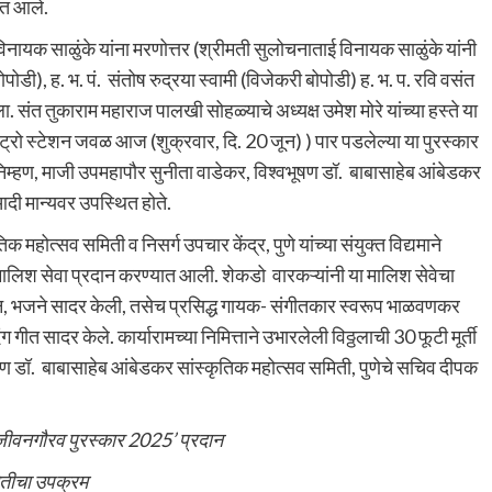
ात आले.
ायक साळुंके यांना मरणोत्तर (श्रीमती सुलोचनाताई विनायक साळुंके यांनी
डी), ह. भ. पं. संतोष रुद्रया स्वामी (विजेकरी बोपोडी) ह. भ. प. रवि वसंत
 संत तुकाराम महाराज पालखी सोहळ्याचे अध्यक्ष उमेश मोरे यांच्या हस्ते या
ट्रो स्टेशन जवळ आज (शुक्रवार, दि. 20 जून) ) पार पडलेल्या या पुरस्कार
म्हण, माजी उपमहापौर सुनीता वाडेकर, विश्वभूषण डॉ. बाबासाहेब आंबेडकर
 आदी मान्यवर उपस्थित होते.
 महोत्सव समिती व निसर्ग उपचार केंद्र, पुणे यांच्या संयुक्त विद्यमाने
लिश सेवा प्रदान करण्यात आली. शेकडो वारकऱ्यांनी या मालिश सेवेचा
तन, भजने सादर केली, तसेच प्रसिद्ध गायक- संगीतकार स्वरूप भाळवणकर
ग गीत सादर केले. कार्यारामच्या निमित्ताने उभारलेली विठ्ठलाची 30 फूटी मूर्ती
षण डॉ. बाबासाहेब आंबेडकर सांस्कृतिक महोत्सव समिती, पुणेचे सचिव दीपक
ज जीवनगौरव पुरस्कार 2025’ प्रदान
ितीचा उपक्रम