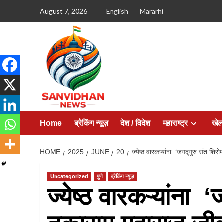
August 7, 2026
English
Mararhi
Home
ब्रेकिंग न्यूज़
देश / विदेश
महाराष्ट्र
खे
HOME
2025
JUNE
20
ज्येष्ठ वारकऱ्यांना ‘जगद्गुरु संत श
Uncategorized
पुणे
ब्रेकिंग न्यूज़
ज्येष्ठ वारकऱ्यांना 