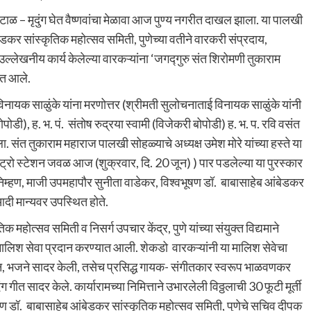
टाळ – मृदुंग घेत वैष्णवांचा मेळावा आज पुण्य नगरीत दाखल झाला. या पालखी
ेडकर सांस्कृतिक महोत्सव समिती, पुणेच्या वतीने वारकरी संप्रदाय,
ल्लेखनीय कार्य केलेल्या वारकऱ्यांना ‘जगद्गुरु संत शिरोमणी तुकाराम
ात आले.
ायक साळुंके यांना मरणोत्तर (श्रीमती सुलोचनाताई विनायक साळुंके यांनी
डी), ह. भ. पं. संतोष रुद्रया स्वामी (विजेकरी बोपोडी) ह. भ. प. रवि वसंत
 संत तुकाराम महाराज पालखी सोहळ्याचे अध्यक्ष उमेश मोरे यांच्या हस्ते या
ट्रो स्टेशन जवळ आज (शुक्रवार, दि. 20 जून) ) पार पडलेल्या या पुरस्कार
म्हण, माजी उपमहापौर सुनीता वाडेकर, विश्वभूषण डॉ. बाबासाहेब आंबेडकर
 आदी मान्यवर उपस्थित होते.
 महोत्सव समिती व निसर्ग उपचार केंद्र, पुणे यांच्या संयुक्त विद्यमाने
लिश सेवा प्रदान करण्यात आली. शेकडो वारकऱ्यांनी या मालिश सेवेचा
तन, भजने सादर केली, तसेच प्रसिद्ध गायक- संगीतकार स्वरूप भाळवणकर
ग गीत सादर केले. कार्यारामच्या निमित्ताने उभारलेली विठ्ठलाची 30 फूटी मूर्ती
षण डॉ. बाबासाहेब आंबेडकर सांस्कृतिक महोत्सव समिती, पुणेचे सचिव दीपक