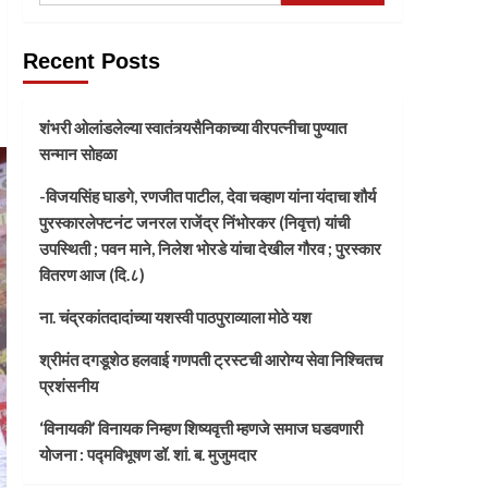
Recent Posts
शंभरी ओलांडलेल्या स्वातंत्र्यसैनिकाच्या वीरपत्नीचा पुण्यात
सन्मान सोहळा
-विजयसिंह घाडगे, रणजीत पाटील, देवा चव्हाण यांना यंदाचा शौर्य
पुरस्कारलेफ्टनंट जनरल राजेंद्र निंभोरकर (निवृत्त) यांची
उपस्थिती ; पवन माने, निलेश भोरडे यांचा देखील गौरव ; पुरस्कार
वितरण आज (दि.८)
ना. चंद्रकांतदादांच्या यशस्वी पाठपुराव्याला मोठे यश
श्रीमंत दगडूशेठ हलवाई गणपती ट्रस्टची आरोग्य सेवा निश्चितच
प्रशंसनीय
‘विनायकी’ विनायक निम्हण शिष्यवृत्ती म्हणजे समाज घडवणारी
योजना : पद्मविभूषण डॉ. शां. ब. मुजुमदार