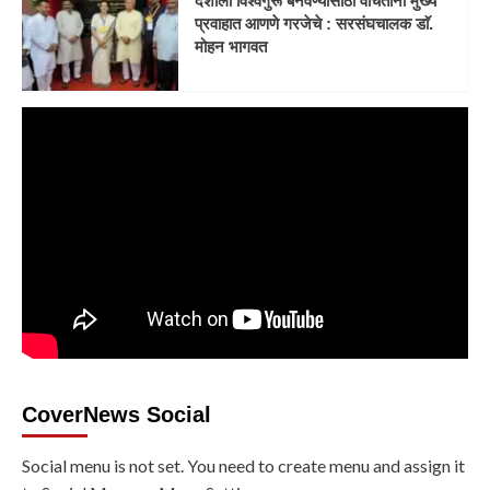
देशाला विश्वगुरू बनवण्यासाठी वंचितांना मुख्य
प्रवाहात आणणे गरजेचे : सरसंघचालक डाॅ.
मोहन भागवत
CoverNews Social
Social menu is not set. You need to create menu and assign it