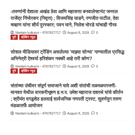
-तरुणांनी देशाला अखंड ठेवा आणि महासत्ता बनवालेफ्टनंट जनरल
राजेंद्र निंभोरकर (निवृत्त) ; विजयसिंह घाडगे, रणजीत पाटील, देवा
चव्हाण यांना शौर्य पुरस्कार; पवन माने, निलेश भोरडे यांचाही गौरव
Neelam kulkarni – 8767827717
August 8, 2026
0
पुणे
ब्रेकिंग न्यूज़
सोशल मीडियावर ट्रेंडिंग असलेल्या ‘माझ्या सोन्या’ गाण्यातील प्रसिद्ध
अभिनेत्री ऐश्वर्या हरिशंकर नक्की आहे तरी कोण?
Neelam kulkarni – 8767827717
August 8, 2026
0
पुणे
ब्रेकिंग न्यूज़
संतांच्या उंचीवर संपूर्ण समाजाने यावे अशी संतांची तळमळपरभणी-
मानवत येथील वारकरीभूषण ह.भ.प. उमेश महाराज दशरथे यांचे कीर्तन
; श्रीमंत दगडूशेठ हलवाई सार्वजनिक गणपती ट्रस्ट, सुवर्णयुग तरुण
मंडळातर्फे आयोजन
Neelam kulkarni – 8767827717
August 8, 2026
0