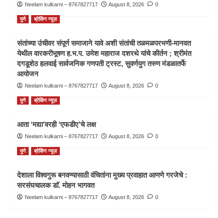
Neelam kulkarni – 8767827717
August 8, 2026
0
पुणे
ब्रेकिंग न्यूज़
संतांच्या उंचीवर संपूर्ण समाजाने यावे अशी संतांची तळमळपरभणी-मानवत
येथील वारकरीभूषण ह.भ.प. उमेश महाराज दशरथे यांचे कीर्तन ; श्रीमंत
दगडूशेठ हलवाई सार्वजनिक गणपती ट्रस्ट, सुवर्णयुग तरुण मंडळातर्फे
आयोजन
Neelam kulkarni – 8767827717
August 8, 2026
0
पुणे
ब्रेकिंग न्यूज़
आता ‘मद्या’वरही ‘एफडीए’चे लक्ष
Neelam kulkarni – 8767827717
August 8, 2026
0
पुणे
ब्रेकिंग न्यूज़
देशाला विश्वगुरू बनवण्यासाठी वंचितांना मुख्य प्रवाहात आणणे गरजेचे :
सरसंघचालक डाॅ. मोहन भागवत
Neelam kulkarni – 8767827717
August 8, 2026
0