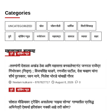
Categories
UNCATEGORIZED
खेल
जीवन शैली
धार्मिक
पिंपरी चिंचवड़
पुणे
ब्रेकिंग न्यूज़
मनोरंजन
महाराष्ट्र
वायरल
व्यापार
शहर
महत्त्वाच्या बातम्या
पुणे
ब्रेकिंग न्यूज़
-तरुणांनी देशाला अखंड ठेवा आणि महासत्ता बनवालेफ्टनंट जनरल राजेंद्र
निंभोरकर (निवृत्त) ; विजयसिंह घाडगे, रणजीत पाटील, देवा चव्हाण यांना
शौर्य पुरस्कार; पवन माने, निलेश भोरडे यांचाही गौरव
Neelam kulkarni – 8767827717
August 8, 2026
0
पुणे
ब्रेकिंग न्यूज़
सोशल मीडियावर ट्रेंडिंग असलेल्या ‘माझ्या सोन्या’ गाण्यातील प्रसिद्ध
अभिनेत्री ऐश्वर्या हरिशंकर नक्की आहे तरी कोण?