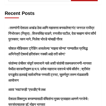
Recent Posts
-तरुणांनी देशाला अखंड ठेवा आणि महासत्ता बनवालेफ्टनंट जनरल राजेंद्र
निंभोरकर (निवृत्त) ; विजयसिंह घाडगे, रणजीत पाटील, देवा चव्हाण यांना शौर्य
पुरस्कार; पवन माने, निलेश भोरडे यांचाही गौरव
सोशल मीडियावर ट्रेंडिंग असलेल्या ‘माझ्या सोन्या’ गाण्यातील प्रसिद्ध
अभिनेत्री ऐश्वर्या हरिशंकर नक्की आहे तरी कोण?
संतांच्या उंचीवर संपूर्ण समाजाने यावे अशी संतांची तळमळपरभणी-मानवत
येथील वारकरीभूषण ह.भ.प. उमेश महाराज दशरथे यांचे कीर्तन ; श्रीमंत
दगडूशेठ हलवाई सार्वजनिक गणपती ट्रस्ट, सुवर्णयुग तरुण मंडळातर्फे
आयोजन
आता ‘मद्या’वरही ‘एफडीए’चे लक्ष
देशाला विश्वगुरू बनवण्यासाठी वंचितांना मुख्य प्रवाहात आणणे गरजेचे :
सरसंघचालक डाॅ. मोहन भागवत