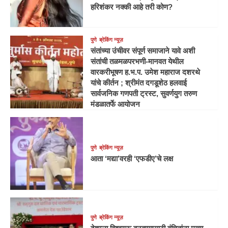
हरिशंकर नक्की आहे तरी कोण?
पुणे
ब्रेकिंग न्यूज़
संतांच्या उंचीवर संपूर्ण समाजाने यावे अशी
संतांची तळमळपरभणी-मानवत येथील
वारकरीभूषण ह.भ.प. उमेश महाराज दशरथे
यांचे कीर्तन ; श्रीमंत दगडूशेठ हलवाई
सार्वजनिक गणपती ट्रस्ट, सुवर्णयुग तरुण
मंडळातर्फे आयोजन
पुणे
ब्रेकिंग न्यूज़
आता ‘मद्या’वरही ‘एफडीए’चे लक्ष
पुणे
ब्रेकिंग न्यूज़