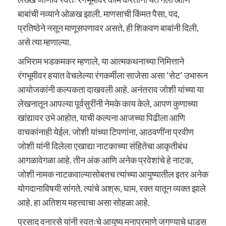
बाबांची नव्याने ओळख झाली. माणसाची किंमत पैसा, पद,
प्रतिष्ठेने नसून माणूसपणावर असते, ही शिकवण बाबांनी दिली,
असे त्या म्हणाल्या.
अभिराम भडकमकर म्हणाले, या आत्मकथनाच्या निमित्ताने
रंगभूमीवर हयात वेचलेल्या रंगकर्मीला साजेसा असा ‘सेट’ उभारून
आयोजकांनी कल्पकता दाखवली आहे. अनंतराव जोशी यांच्या या
लेखनातून आपल्या पूर्वसुरींनी नेमके काय केले, आपण कुणाच्या
खांद्यावर उभे आहोत, याची कल्पना आजच्या पिढीला आणि
वाचकांनाही येईल. जोशी यांच्या टिपणांना, आठवणींना प्रवीण
जोशी यांनी दिलेला एखाद्या नाटकाच्या संहितेचा आकृतीबंध
आगळावेगळा आहे. तीन अंक आणि अनेक प्रवेशांचे हे नाटक,
जोशी नामक नाटकवाल्यासोबतच त्यांच्या आयुष्यातील इतर अनेक
योगदानाविषयी सांगते. त्यांचे अश्रू, घाम, रक्त यातून व्यक्त झाले
आहे. हा अतिशय महत्त्वाचा असा सोहळा आहे.
प्रसाद वनारसे यांनी स्वतःचे आयुष्य मनाप्रमाणे जगण्याचे धाडस