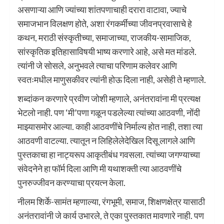
असणाऱ्या आणि ज्यांच्या शांतपणाचाही दरारा वाटावा, ज्याचे
समाजभान विलक्षण होते, अशा रंगकर्मींच्या जीवनप्रवासाचे हे
कथन, मराठी संस्कृतीच्या, समाजाच्या, राजकीय-सामाजिक,
सांस्कृतिक इतिहासाविषयी भाष्य करणारे आहे, असे मत मांडले.
त्यांनी जे सोसले, अनुभवले त्याचा परिणाम कलेवर आणि
स्वतःमधील माणुसकीवर त्यांनी होऊ दिला नाही, असेही ते म्हणाले.
शब्दांकन करणारे प्रवीण जोशी म्हणाले, अनंतरावांना मी प्रत्यक्ष
भेटलो नाही. पण ‘मी’पणा गळून पडलेल्या त्यांच्या आठवणी, नोंदी
माझ्यासमोर आल्या. काही आठवणींचे निर्माल्य होत नाही, तशा त्या
आठवणी वाटल्या. त्यातून न लिहिलेलेदेखिल दिसू लागले आणि
पुस्तकाचा हा नाट्यरूप आकृतीबंध गवसला. त्यांच्या जगण्याच्या
संवेदनेने हा फॉर्म दिला आणि मी यथाशक्ती त्या आठवणींचे
पुनरुज्जीवन करण्याचा प्रयत्न केला.
नीलम शिर्के-सामंत म्हणाल्या, रंगभूमी, समाज, शिक्षणक्षेत्र यासाठी
अनंतरावांनी जे कार्य उभारले, ते एका पुस्तकात मावणारे नाही. पण