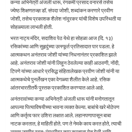
कन्या अभिनेत्री अंजली धारू, रंगकर्मी प्रसाद वनारसे तसेच
ज्येष्ठ शिक्षणतज्ज्ञ डॉ. संपदा जोशी, शब्दांकन करणारे प्रवीण
जोशी, तसेच प्रकाशक शैलेश नांदुरकर यांची विशेष उपस्थिती या
सोहळ्याला लाभली होती.
भरत नाट्य मंदिर, सदाशिव पेठ येथे हा सोहळा आज (दि. १३)
रसिकांच्या आणि सुहृदुंच्या उत्स्फूर्त प्रतिसादात पार पडला. हे
आत्मकथन अनंतराव जोशी यांच्या निधनानंतर प्रकाशित झाले
आहे. अनंतराव जोशी यांनी लिहून ठेवलेल्या काही आठवणी, नोंदी,
टिपणे यांच्या आधारे प्रसिद्ध संहितालेखक प्रवीण जोशी यांनी या
आत्मकथेचे पुनर्लेखन एका वेगळ्या शैलीत केले आहे. रसिक
आंतरभारतीतर्फे पुस्तक प्रकाशित करण्यात आले आहे.
अनंतरावांच्या कन्या अभिनेत्री अंजली धारू यांनी मनोगतातून
आपल्या पित्याविषयीच्या भावना व्यक्त केल्या. बाबांचे खरे मोठेपण
आणि कर्तृत्व फार उशिरा लक्षात आले. लहानपणापासून बाबा
नाटक करतात, हे माहिती होते. पण ते नेमके काय करत होते, त्याची
लख्ख जाणीव स्वतः रंगभूमीवर काम करताना येत गेली आणि