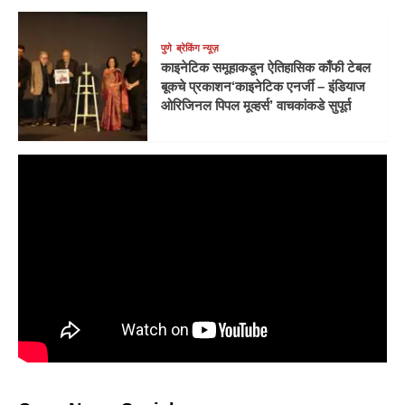
पुणे
ब्रेकिंग न्यूज़
काइनेटिक समूहाकडून ऐतिहासिक काँफी टेबल
बूकचे प्रकाशन‘काइनेटिक एनर्जी – इंडियाज
ओरिजिनल पिपल मूव्हर्स’ वाचकांकडे सुपूर्त