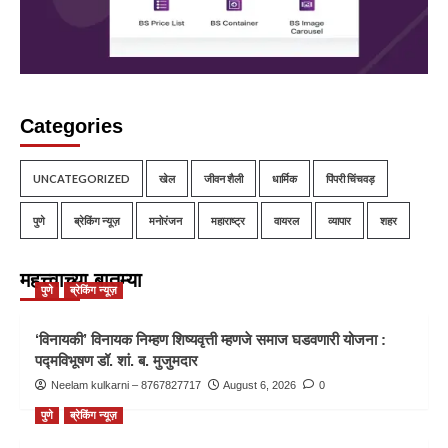
Categories
UNCATEGORIZED
खेल
जीवन शैली
धार्मिक
पिंपरी चिंचवड़
पुणे
ब्रेकिंग न्यूज़
मनोरंजन
महाराष्ट्र
वायरल
व्यापार
शहर
महत्त्वाच्या बातम्या
पुणे
ब्रेकिंग न्यूज़
‘विनायकी’ विनायक निम्हण शिष्यवृत्ती म्हणजे समाज घडवणारी योजना :
पद्मविभूषण डॉ. शां. ब. मुजुमदार
Neelam kulkarni – 8767827717
August 6, 2026
0
पुणे
ब्रेकिंग न्यूज़