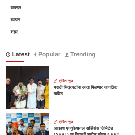
वायरल
व्यापार
शहर
Latest
Popular
Trending
पुणे
ब्रेकिंग न्यूज़
मराठी चित्रपटांना आता मिळणार जागतिक
मार्केट
पुणे
ब्रेकिंग न्यूज़
आकाश एज्युकेशनल सर्व्हिसेस लिमिटेड
(AESL) चा विद्यार्थी पाटील सोहम NEET