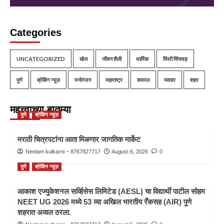
Categories
UNCATEGORIZED
खेल
जीवन शैली
धार्मिक
पिंपरी चिंचवड़
पुणे
ब्रेकिंग न्यूज़
मनोरंजन
महाराष्ट्र
वायरल
व्यापार
शहर
महत्त्वाच्या बातम्या
पुणे
ब्रेकिंग न्यूज़
मराठी चित्रपटांना आता मिळणार जागतिक मार्केट
Neelam kulkarni – 8767827717
August 6, 2026
0
पुणे
ब्रेकिंग न्यूज़
आकाश एज्युकेशनल सर्व्हिसेस लिमिटेड (AESL) चा विद्यार्थी पाटील सोहम
NEET UG 2026 मध्ये 53 व्या अखिल भारतीय रँकसह (AIR) पुणे
शहरात अव्वल ठरला.