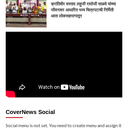
क्रांतिवीर वस्ताद लहुजी राघोजी साळवे यांच्या
जीवनावर आधारित भव्य चित्रपटाची निर्मिती
आता लोकसहभागातून
CoverNews Social
Social menu is not set. You need to create menu and assign it