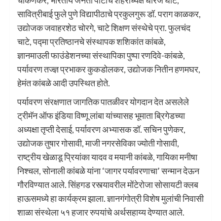
चाकणकर, भारतीय जनता पार्टीचे शहराध्यक्ष धीरज घाटे,
सावित्रीबाई फुले पुणे विद्यापीठाचे प्रकुलगुरू डॉ. पराग काळकर,
उद्योजक जवाहरशेठ चोरगे, चाटे शिक्षण संस्थेचे प्रा. फुलचंद
चाटे, पद्मा प्रतिष्ठानचे संस्थापक शशिकांत कांबळे,
ज्ञानमाउली फाउंडेशनच्या संस्थापिका पुष्पा रणदिवे-कांबळे,
पर्यावरण तज्ज्ञ प्रभाकर कुकडोलकर, उद्योजक नितीन हणमघर,
हेमंत कांबळे आदी उपस्थित होते.
पर्यावरण संरक्षणात जागतिक पातळीवर योगदान देत असलेले
ट्रीमॅन ऑफ इंडिया विष्णू लांबा यांच्यासह भूमाता ब्रिगेडच्या
अध्यक्षा तृप्ती देसाई, पर्यावरण अभ्यासक डॉ. सचिन पुणेकर,
उद्योजक तुषार गोसावी, माजी नगरसेविका ज्योती गोसावी,
राष्ट्रीय खेळाडू प्रियांका यादव व मयानी कांबळे, गायिका मनीषा
निश्चल, सोनाली कांबळे यांना ‘जागर पर्यावरणाचा’ सन्मान देऊन
गौरविण्यात आले. सिंहगड रस्त्यावरील मोंटेरोजा सोसायटी क्लब
हाऊसमध्ये हा कार्यक्रम झाला. ज्ञानगंगोत्री विशेष मुलांची निवासी
शाळा संस्थेला ५१ हजार रुपयांचे अर्थसहाय्य देण्यात आले.