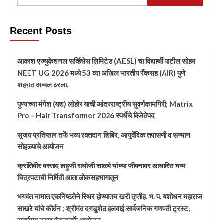
Recent Posts
आकाश एज्युकेशनल सर्व्हिसेस लिमिटेड (AESL) चा विद्यार्थी पाटील सोहम
NEET UG 2026 मध्ये 53 व्या अखिल भारतीय रँकसह (AIR) पुणे
शहरात अव्वल ठरला.
पुण्याच्या मंगेश (यश) लोहोर याची आंतरराष्ट्रीय सुवर्णकामगिरी; Matrix
Pro – Hair Transformer 2026 स्पर्धेचे विजेतेपद
सुजय प्रतिष्ठान तर्फे भव्य रक्तदान शिबिर, आयुर्वेदिक तपासणी व सन्मान
सोहळ्याचे आयोजन
क्रांतिवीर वस्ताद लहुजी राघोजी साळवे यांच्या जीवनावर आधारित भव्य
चित्रपटाची निर्मिती आता लोकसहभागातून
भगवंत नामात एकनिष्ठतेने स्थिर होण्यातच खरी तृप्तीह. भ. प. यशोधन महाराज
साखरे यांचे कीर्तन ; श्रीमंत दगडूशेठ हलवाई सार्वजनिक गणपती ट्रस्ट,