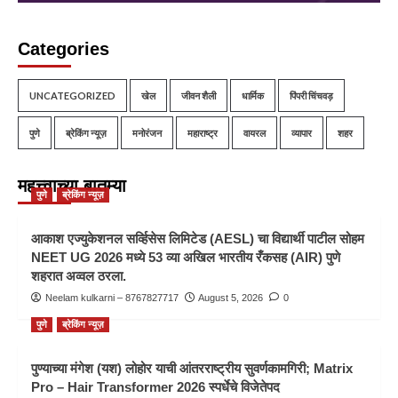
Categories
UNCATEGORIZED
खेल
जीवन शैली
धार्मिक
पिंपरी चिंचवड़
पुणे
ब्रेकिंग न्यूज़
मनोरंजन
महाराष्ट्र
वायरल
व्यापार
शहर
महत्त्वाच्या बातम्या
पुणे
ब्रेकिंग न्यूज़
आकाश एज्युकेशनल सर्व्हिसेस लिमिटेड (AESL) चा विद्यार्थी पाटील सोहम
NEET UG 2026 मध्ये 53 व्या अखिल भारतीय रँकसह (AIR) पुणे
शहरात अव्वल ठरला.
Neelam kulkarni – 8767827717
August 5, 2026
0
पुणे
ब्रेकिंग न्यूज़
पुण्याच्या मंगेश (यश) लोहोर याची आंतरराष्ट्रीय सुवर्णकामगिरी; Matrix
Pro – Hair Transformer 2026 स्पर्धेचे विजेतेपद