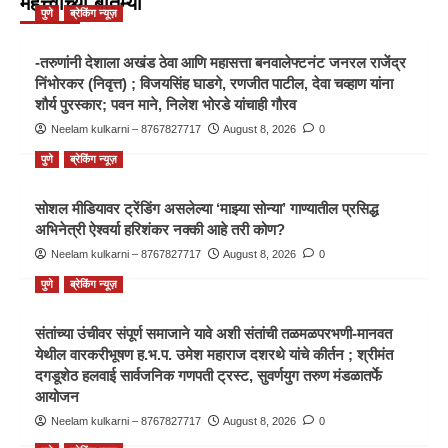
महत्त्वाच्या बातम्या
पुणे
ब्रेकिंग न्यूज़
-तरुणांनी देशाला अखंड ठेवा आणि महासत्ता बनवालेफ्टनंट जनरल राजेंद्र
निंभोरकर (निवृत्त) ; विजयसिंह घाडगे, रणजीत पाटील, देवा चव्हाण यांना
शौर्य पुरस्कार; पवन माने, निलेश भोरडे यांचाही गौरव
Neelam kulkarni – 8767827717
August 8, 2026
0
पुणे
ब्रेकिंग न्यूज़
सोशल मीडियावर ट्रेंडिंग असलेल्या ‘माझ्या सोन्या’ गाण्यातील प्रसिद्ध
अभिनेत्री ऐश्वर्या हरिशंकर नक्की आहे तरी कोण?
Neelam kulkarni – 8767827717
August 8, 2026
0
पुणे
ब्रेकिंग न्यूज़
संतांच्या उंचीवर संपूर्ण समाजाने यावे अशी संतांची तळमळपरभणी-मानवत
येथील वारकरीभूषण ह.भ.प. उमेश महाराज दशरथे यांचे कीर्तन ; श्रीमंत
दगडूशेठ हलवाई सार्वजनिक गणपती ट्रस्ट, सुवर्णयुग तरुण मंडळातर्फे
आयोजन
Neelam kulkarni – 8767827717
August 8, 2026
0