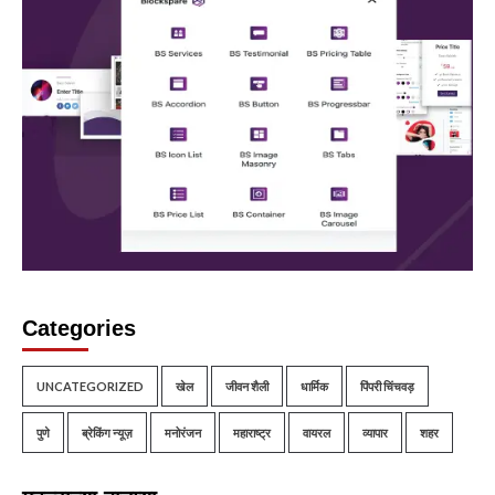
Categories
UNCATEGORIZED
खेल
जीवन शैली
धार्मिक
पिंपरी चिंचवड़
पुणे
ब्रेकिंग न्यूज़
मनोरंजन
महाराष्ट्र
वायरल
व्यापार
शहर