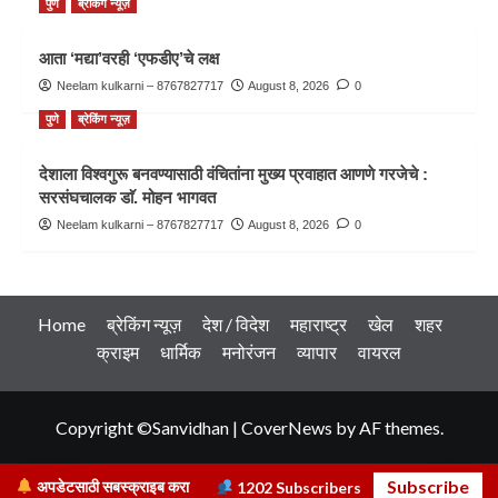
पुणे
ब्रेकिंग न्यूज़
आता ‘मद्या’वरही ‘एफडीए’चे लक्ष
Neelam kulkarni – 8767827717
August 8, 2026
0
पुणे
ब्रेकिंग न्यूज़
देशाला विश्वगुरू बनवण्यासाठी वंचितांना मुख्य प्रवाहात आणणे गरजेचे :
सरसंघचालक डाॅ. मोहन भागवत
Neelam kulkarni – 8767827717
August 8, 2026
0
Home
ब्रेकिंग न्यूज़
देश / विदेश
महाराष्ट्र
खेल
शहर
क्राइम
धार्मिक
मनोरंजन
व्यापार
वायरल
Copyright ©Sanvidhan
|
CoverNews
by AF themes.
Subscribe
अपडेटसाठी सबस्क्राइब करा
1202
Subscribers