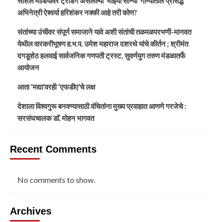
सोशल मीडियावर ट्रेंडिंग असलेल्या ‘माझ्या सोन्या’ गाण्यातील प्रसिद्ध
अभिनेत्री ऐश्वर्या हरिशंकर नक्की आहे तरी कोण?
संतांच्या उंचीवर संपूर्ण समाजाने यावे अशी संतांची तळमळपरभणी-मानवत
येथील वारकरीभूषण ह.भ.प. उमेश महाराज दशरथे यांचे कीर्तन ; श्रीमंत
दगडूशेठ हलवाई सार्वजनिक गणपती ट्रस्ट, सुवर्णयुग तरुण मंडळातर्फे
आयोजन
आता ‘मद्या’वरही ‘एफडीए’चे लक्ष
देशाला विश्वगुरू बनवण्यासाठी वंचितांना मुख्य प्रवाहात आणणे गरजेचे :
सरसंघचालक डाॅ. मोहन भागवत
Recent Comments
No comments to show.
Archives