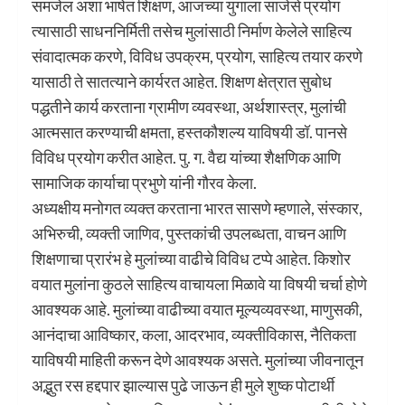
समजेल अशा भाषेत शिक्षण, आजच्या युगाला साजेसे प्रयोग
त्यासाठी साधननिर्मिती तसेच मुलांसाठी निर्माण केलेले साहित्य
संवादात्मक करणे, विविध उपक्रम, प्रयोग, साहित्य तयार करणे
यासाठी ते सातत्याने कार्यरत आहेत. शिक्षण क्षेत्रात सुबोध
पद्धतीने कार्य करताना ग्रामीण व्यवस्था, अर्थशास्त्र, मुलांची
आत्मसात करण्याची क्षमता, हस्तकौशल्य याविषयी डॉ. पानसे
विविध प्रयोग करीत आहेत. पु. ग. वैद्य यांच्या शैक्षणिक आणि
सामाजिक कार्याचा प्रभुणे यांनी गौरव केला.
अध्यक्षीय मनोगत व्यक्त करताना भारत सासणे म्हणाले, संस्कार,
अभिरुची, व्यक्ती जाणिव, पुस्तकांची उपलब्धता, वाचन आणि
शिक्षणाचा प्रारंभ हे मुलांच्या वाढीचे विविध टप्पे आहेत. किशोर
वयात मुलांना कुठले साहित्य वाचायला मिळावे या विषयी चर्चा होणे
आवश्यक आहे. मुलांच्या वाढीच्या वयात मूल्यव्यवस्था, माणुसकी,
आनंदाचा आविष्कार, कला, आदरभाव, व्यक्तीविकास, नैतिकता
याविषयी माहिती करून देणे आवश्यक असते. मुलांच्या जीवनातून
अद्भुत रस हद्दपार झाल्यास पुढे जाऊन ही मुले शुष्क पोटार्थी