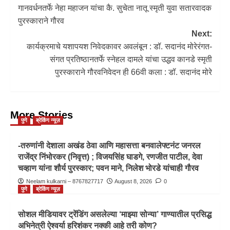
गानवर्धनतर्फे नेहा महाजन यांचा कै. सुचेता नातू स्मृती युवा सतारवादक
पुरस्काराने गौरव
Next:
कार्यक्रमाचे यशापयश निवेदकावर अवलंबून : डॉ. सदानंद मोरेरंगत-
संगत प्रतिष्ठानतर्फे स्नेहल दामले यांचा उद्धव कानडे स्मृती
पुरस्काराने गौरवनिवेदन ही 66वी कला : डॉ. सदानंद मोरे
More Stories
पुणे
ब्रेकिंग न्यूज़
-तरुणांनी देशाला अखंड ठेवा आणि महासत्ता बनवालेफ्टनंट जनरल
राजेंद्र निंभोरकर (निवृत्त) ; विजयसिंह घाडगे, रणजीत पाटील, देवा
चव्हाण यांना शौर्य पुरस्कार; पवन माने, निलेश भोरडे यांचाही गौरव
Neelam kulkarni – 8767827717
August 8, 2026
0
पुणे
ब्रेकिंग न्यूज़
सोशल मीडियावर ट्रेंडिंग असलेल्या ‘माझ्या सोन्या’ गाण्यातील प्रसिद्ध
अभिनेत्री ऐश्वर्या हरिशंकर नक्की आहे तरी कोण?