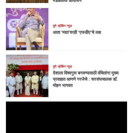
मंडळातर्फे आयोजन
पुणे
ब्रेकिंग न्यूज़
आता ‘मद्या’वरही ‘एफडीए’चे लक्ष
पुणे
ब्रेकिंग न्यूज़
देशाला विश्वगुरू बनवण्यासाठी वंचितांना मुख्य
प्रवाहात आणणे गरजेचे : सरसंघचालक डाॅ.
मोहन भागवत