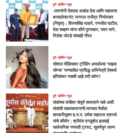
पुणे
ब्रेकिंग न्यूज़
-तरुणांनी देशाला अखंड ठेवा आणि महासत्ता
बनवालेफ्टनंट जनरल राजेंद्र निंभोरकर
(निवृत्त) ; विजयसिंह घाडगे, रणजीत पाटील,
देवा चव्हाण यांना शौर्य पुरस्कार; पवन माने,
निलेश भोरडे यांचाही गौरव
पुणे
ब्रेकिंग न्यूज़
सोशल मीडियावर ट्रेंडिंग असलेल्या ‘माझ्या
सोन्या’ गाण्यातील प्रसिद्ध अभिनेत्री ऐश्वर्या
हरिशंकर नक्की आहे तरी कोण?
पुणे
ब्रेकिंग न्यूज़
संतांच्या उंचीवर संपूर्ण समाजाने यावे अशी
संतांची तळमळपरभणी-मानवत येथील
वारकरीभूषण ह.भ.प. उमेश महाराज दशरथे
यांचे कीर्तन ; श्रीमंत दगडूशेठ हलवाई
सार्वजनिक गणपती ट्रस्ट, सुवर्णयुग तरुण