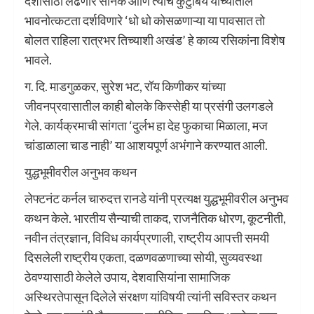
देशासाठी लढणारे सैनिक आणि त्यांचे कुटुंबिय यांच्यातील
भावनोत्कटता दर्शविणारे ‌‘धो धो कोसळणाऱ्या या पावसात तो
बोलत राहिला रात्रभर तिच्याशी अखंड‌’ हे काव्य रसिकांना विशेष
भावले.
ग. दि. माडगुळकर, सुरेश भट, रॉय किणीकर यांच्या
जीवनप्रवासातील काही बोलके किस्सेही या प्रसंगी उलगडले
गेले. कार्यक्रमाची सांगता ‌‘दुर्लभ हा देह फुकाचा मिळाला, मज
चांडाळाला चाड नाही‌’ या आशयपूर्ण अभंगाने करण्यात आली.
युद्धभूमीवरील अनुभव कथन
लेफ्टनंट कर्नल चारुदत्त रानडे यांनी प्रत्यक्ष युद्धभूमीवरील अनुभव
कथन केले. भारतीय सैन्याची ताकद, राजनैतिक धोरण, कूटनीती,
नवीन तंत्रज्ञान, विविध कार्यप्रणाली, राष्ट्रीय आपत्ती समयी
दिसलेली राष्ट्रीय एकता, दळणवळणाच्या सोयी, सुव्यवस्था
ठेवण्यासाठी केलेले उपाय, देशवासियांना सामाजिक
अस्थिरतेपासून दिलेले संरक्षण यांविषयी त्यांनी सविस्तर कथन