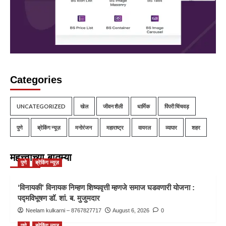
Categories
UNCATEGORIZED
खेल
जीवन शैली
धार्मिक
पिंपरी चिंचवड़
पुणे
ब्रेकिंग न्यूज़
मनोरंजन
महाराष्ट्र
वायरल
व्यापार
शहर
महत्त्वाच्या बातम्या
पुणे
ब्रेकिंग न्यूज़
‘विनायकी’ विनायक निम्हण शिष्यवृत्ती म्हणजे समाज घडवणारी योजना :
पद्मविभूषण डॉ. शां. ब. मुजुमदार
Neelam kulkarni – 8767827717
August 6, 2026
0
पुणे
ब्रेकिंग न्यूज़