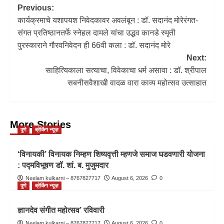
Previous:
कार्यक्रमाचे यशापयश निवेदकावर अवलंबून : डॉ. सदानंद मोरेरंगत-
संगत प्रतिष्ठानतर्फे स्नेहल दामले यांचा उद्धव कानडे स्मृती
पुरस्काराने गौरवनिवेदन ही 66वी कला : डॉ. सदानंद मोरे
Next:
साहित्यिकाला सत्याचा, विवेकाचा धर्म असावा : डॉ. श्रीपाल
सबनीसवैशाखी वादळ वारा काव्य महोत्सव उत्साहात
More Stories
पुणे
ब्रेकिंग न्यूज़
‘विनायकी’ विनायक निम्हण शिष्यवृत्ती म्हणजे समाज घडवणारी योजना
: पद्मविभूषण डॉ. शां. ब. मुजुमदार
Neelam kulkarni – 8767827717
August 6, 2026
0
पुणे
ब्रेकिंग न्यूज़
ज्ञानदेव संगीत महोत्सव’ रविवारी
Neelam kulkarni – 8767827717
August 6, 2026
0