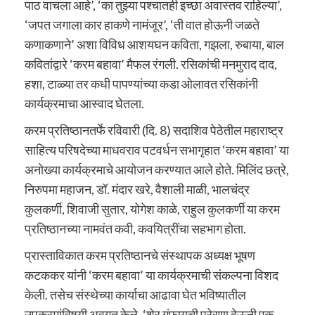
पाठ वाचला आहे‌’, ‌‘का तुझ्या पश्चातही इच्छा अवास्तव राहिल्या‌’,
‌‘जपत जगाला कार हाकणे नामंजूर‌’, ‌‘ती वात होऊनी जळते
कणाकणाने‌’ अशा विविध आशयघन कविता, गझला, रुबाया, बाल
कवितांद्वारे ‌‘करम बहावा‌’ मैफल रंगली. रसिकांची मनमुराद दाद,
हशा, टाळ्या तर कधी पापण्यांच्या कडा ओलावत रसिकांनी
कार्यक्रमाचा आस्वाद घेतला.
करम प्रतिष्ठानतर्फे रविवारी (दि. 8) सदाशिव पेठेतील महाराष्ट्र
साहित्य परिषदेच्या माधवराव पटवर्धन सभागृहात ‌‘करम बहावा‌’ या
अनोख्या कार्यक्रमाचे आयोजन करण्यात आले होते. मिलिंद छत्रे,
निरुपमा महाजन, डॉ. मंदार खरे, वैशाली माळी, भालचंद्र
कुलकर्णी, शिवाजी सुतार, योगेश काळे, राहुल कुलकर्णी या करम
प्रतिष्ठानच्या नामवंत कवी, कवयित्रींचा सहभाग होता.
प्रास्ताविकात करम प्रतिष्ठानचे संस्थापक अध्यक्ष भूषण
कटककर यांनी ‌‘करम बहावा‌’ या कार्यक्रमाची संकल्पना विशद
केली. तसेच संस्थेच्या कार्याचा आढावा घेत भविष्यातील
उपक्रमांविषयी अवगत केले. ‌‘शेर गुंफायची प्रेरणा देऊनी एक