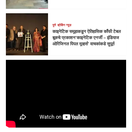
पुणे
ब्रेकिंग न्यूज़
काइनेटिक समूहाकडून ऐतिहासिक काँफी टेबल
बूकचे प्रकाशन‘काइनेटिक एनर्जी – इंडियाज
ओरिजिनल पिपल मूव्हर्स’ वाचकांकडे सुपूर्त