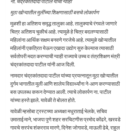
ना. चंद्रकांतदादा पाटील यांची ग्वाही
मुठा खोऱ्यातील मुलींच्या शिक्षणासाठी बसचे लोकार्पण
मुळशी हा अतिशय समृद्ध तालुका आहे. तालुक्याचे रंगवले जाणारे
चित्र अतिशय चुकीचं आहे. त्यामुळे हे चित्र बदलण्यासाठी
महिलांना आर्थिक सक्षम बनवणे गरजेचे आहे. त्यामुळे खोऱ्यातील
महिलांनी एकत्रित येऊन एखादा उद्योग सुरु केल्यास त्यासाठी
सर्वतोपरी मदत करण्याची ग्वाही राज्याचे उच्च व तंत्रशिक्षण मंत्री
चंद्रकांतदादा पाटील यांनी आज दिली.
नामदार चंद्रकांतदादा पाटील यांच्या प्रयत्नातून मुठा खोऱ्यातील
दुर्गम भागातील मुली आणि शालेय विद्यार्थ्यांना ने-आण करण्यासाठी
बस उपलब्ध करून देण्यात आली. त्याचे लोकार्पण ना‌. पाटील
यांच्या हस्ते झाले. यावेळी ते बोलत होते.
यावेळी म्हसोबा ट्रस्टच्या अध्यक्षा मधुराताई भेलके, सचिव
उमाताई माने, भाजपा पुणे शहर सरचिटणीस प्रमोद कोंढरे, खरवडे
गावचे सरपंच शंकरराव मारणे, दिनेश जोगावडे, माऊली ढेबे, राहुल