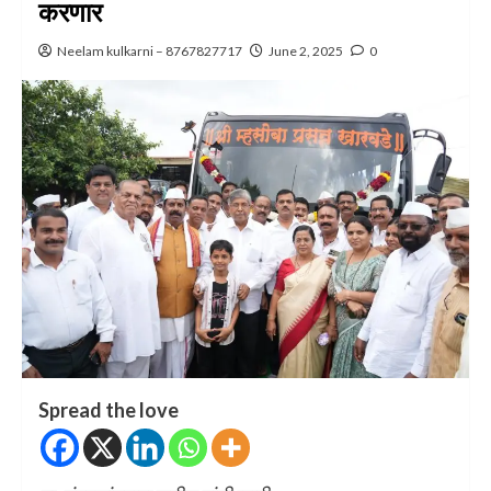
करणार
Neelam kulkarni – 8767827717
June 2, 2025
0
Spread the love