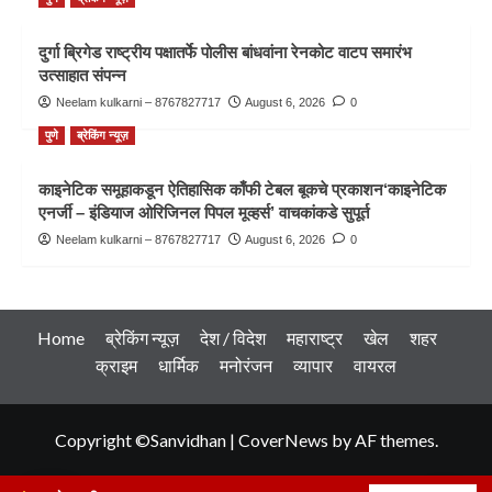
दुर्गा ब्रिगेड राष्ट्रीय पक्षातर्फे पोलीस बांधवांना रेनकोट वाटप समारंभ
उत्साहात संपन्न
Neelam kulkarni – 8767827717
August 6, 2026
0
पुणे
ब्रेकिंग न्यूज़
काइनेटिक समूहाकडून ऐतिहासिक काँफी टेबल बूकचे प्रकाशन‘काइनेटिक
एनर्जी – इंडियाज ओरिजिनल पिपल मूव्हर्स’ वाचकांकडे सुपूर्त
Neelam kulkarni – 8767827717
August 6, 2026
0
Home
ब्रेकिंग न्यूज़
देश / विदेश
महाराष्ट्र
खेल
शहर
क्राइम
धार्मिक
मनोरंजन
व्यापार
वायरल
Copyright ©Sanvidhan
|
CoverNews
by AF themes.