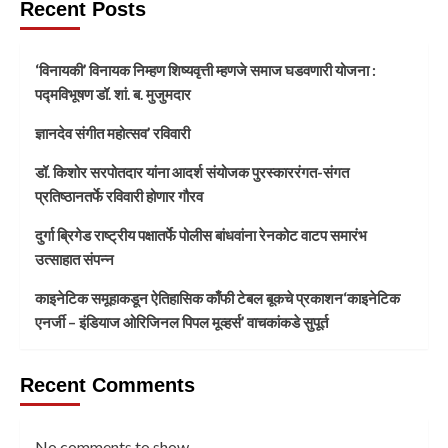
Recent Posts
‘विनायकी’ विनायक निम्हण शिष्यवृत्ती म्हणजे समाज घडवणारी योजना :
पद्मविभूषण डॉ. शां. ब. मुजुमदार
ज्ञानदेव संगीत महोत्सव’ रविवारी
डॉ. किशोर सरपोतदार यांना आदर्श संयोजक पुरस्काररंगत-संगत
प्रतिष्ठानतर्फे रविवारी होणार गौरव
दुर्गा ब्रिगेड राष्ट्रीय पक्षातर्फे पोलीस बांधवांना रेनकोट वाटप समारंभ
उत्साहात संपन्न
काइनेटिक समूहाकडून ऐतिहासिक काँफी टेबल बूकचे प्रकाशन‘काइनेटिक
एनर्जी – इंडियाज ओरिजिनल पिपल मूव्हर्स’ वाचकांकडे सुपूर्त
Recent Comments
No comments to show.