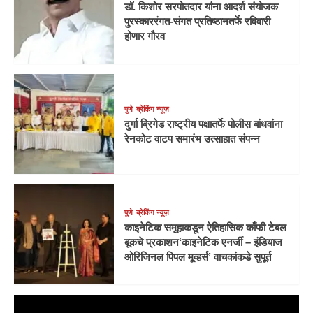
डॉ. किशोर सरपोतदार यांना आदर्श संयोजक
पुरस्काररंगत-संगत प्रतिष्ठानतर्फे रविवारी
होणार गौरव
पुणे
ब्रेकिंग न्यूज़
दुर्गा ब्रिगेड राष्ट्रीय पक्षातर्फे पोलीस बांधवांना
रेनकोट वाटप समारंभ उत्साहात संपन्न
पुणे
ब्रेकिंग न्यूज़
काइनेटिक समूहाकडून ऐतिहासिक काँफी टेबल
बूकचे प्रकाशन‘काइनेटिक एनर्जी – इंडियाज
ओरिजिनल पिपल मूव्हर्स’ वाचकांकडे सुपूर्त