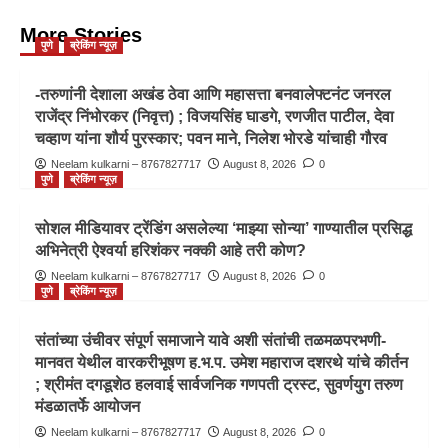
More Stories
पुणे
ब्रेकिंग न्यूज़
-तरुणांनी देशाला अखंड ठेवा आणि महासत्ता बनवालेफ्टनंट जनरल
राजेंद्र निंभोरकर (निवृत्त) ; विजयसिंह घाडगे, रणजीत पाटील, देवा
चव्हाण यांना शौर्य पुरस्कार; पवन माने, निलेश भोरडे यांचाही गौरव
Neelam kulkarni – 8767827717
August 8, 2026
0
पुणे
ब्रेकिंग न्यूज़
सोशल मीडियावर ट्रेंडिंग असलेल्या ‘माझ्या सोन्या’ गाण्यातील प्रसिद्ध
अभिनेत्री ऐश्वर्या हरिशंकर नक्की आहे तरी कोण?
Neelam kulkarni – 8767827717
August 8, 2026
0
पुणे
ब्रेकिंग न्यूज़
संतांच्या उंचीवर संपूर्ण समाजाने यावे अशी संतांची तळमळपरभणी-
मानवत येथील वारकरीभूषण ह.भ.प. उमेश महाराज दशरथे यांचे कीर्तन
; श्रीमंत दगडूशेठ हलवाई सार्वजनिक गणपती ट्रस्ट, सुवर्णयुग तरुण
मंडळातर्फे आयोजन
Neelam kulkarni – 8767827717
August 8, 2026
0