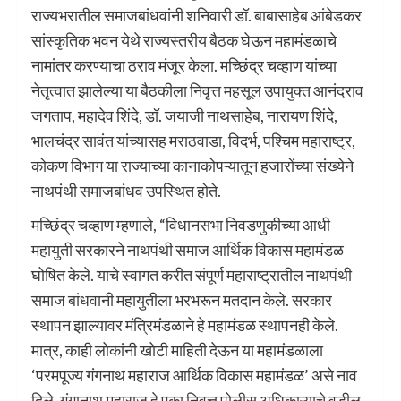
राज्यभरातील समाजबांधवांनी शनिवारी डॉ. बाबासाहेब आंबेडकर
सांस्कृतिक भवन येथे राज्यस्तरीय बैठक घेऊन महामंडळाचे
नामांतर करण्याचा ठराव मंजूर केला. मच्छिंद्र चव्हाण यांच्या
नेतृत्वात झालेल्या या बैठकीला निवृत्त महसूल उपायुक्त आनंदराव
जगताप, महादेव शिंदे, डॉ. जयाजी नाथसाहेब, नारायण शिंदे,
भालचंद्र सावंत यांच्यासह मराठवाडा, विदर्भ, पश्चिम महाराष्ट्र,
कोकण विभाग या राज्याच्या कानाकोपऱ्यातून हजारोंच्या संख्येने
नाथपंथी समाजबांधव उपस्थित होते.
मच्छिंद्र चव्हाण म्हणाले, “विधानसभा निवडणुकीच्या आधी
महायुती सरकारने नाथपंथी समाज आर्थिक विकास महामंडळ
घोषित केले. याचे स्वागत करीत संपूर्ण महाराष्ट्रातील नाथपंथी
समाज बांधवानी महायुतीला भरभरून मतदान केले. सरकार
स्थापन झाल्यावर मंत्रिमंडळाने हे महामंडळ स्थापनही केले.
मात्र, काही लोकांनी खोटी माहिती देऊन या महामंडळाला
‘परमपूज्य गंगनाथ महाराज आर्थिक विकास महामंडळ’ असे नाव
दिले. गंगानाथ महाराज हे एका निवृत्त पोलीस अधिकाऱ्याचे वडील