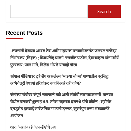
Search
Recent Posts
-तरुणांनी देशाला अखंड ठेवा आणि महासत्ता बनवालेफ्टनंट जनरल राजेंद्र
निंभोरकर (निवृत्त) ; विजयसिंह घाडगे, रणजीत पाटील, देवा चव्हाण यांना शौर्य
पुरस्कार; पवन माने, निलेश भोरडे यांचाही गौरव
सोशल मीडियावर ट्रेंडिंग असलेल्या ‘माझ्या सोन्या’ गाण्यातील प्रसिद्ध
अभिनेत्री ऐश्वर्या हरिशंकर नक्की आहे तरी कोण?
संतांच्या उंचीवर संपूर्ण समाजाने यावे अशी संतांची तळमळपरभणी-मानवत
येथील वारकरीभूषण ह.भ.प. उमेश महाराज दशरथे यांचे कीर्तन ; श्रीमंत
दगडूशेठ हलवाई सार्वजनिक गणपती ट्रस्ट, सुवर्णयुग तरुण मंडळातर्फे
आयोजन
आता ‘मद्या’वरही ‘एफडीए’चे लक्ष