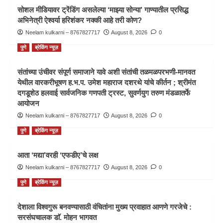
सोशल मीडियावर ट्रेंडिंग असलेल्या ‘माझ्या सोन्या’ गाण्यातील प्रसिद्ध
अभिनेत्री ऐश्वर्या हरिशंकर नक्की आहे तरी कोण?
Neelam kulkarni – 8767827717
August 8, 2026
0
पुणे
ब्रेकिंग न्यूज़
संतांच्या उंचीवर संपूर्ण समाजाने यावे अशी संतांची तळमळपरभणी-मानवत
येथील वारकरीभूषण ह.भ.प. उमेश महाराज दशरथे यांचे कीर्तन ; श्रीमंत
दगडूशेठ हलवाई सार्वजनिक गणपती ट्रस्ट, सुवर्णयुग तरुण मंडळातर्फे
आयोजन
Neelam kulkarni – 8767827717
August 8, 2026
0
पुणे
ब्रेकिंग न्यूज़
आता ‘मद्या’वरही ‘एफडीए’चे लक्ष
Neelam kulkarni – 8767827717
August 8, 2026
0
पुणे
ब्रेकिंग न्यूज़
देशाला विश्वगुरू बनवण्यासाठी वंचितांना मुख्य प्रवाहात आणणे गरजेचे :
सरसंघचालक डाॅ. मोहन भागवत