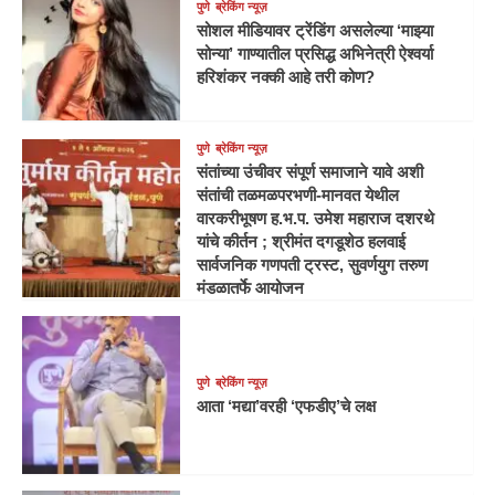
पुणे
ब्रेकिंग न्यूज़
सोशल मीडियावर ट्रेंडिंग असलेल्या ‘माझ्या
सोन्या’ गाण्यातील प्रसिद्ध अभिनेत्री ऐश्वर्या
हरिशंकर नक्की आहे तरी कोण?
पुणे
ब्रेकिंग न्यूज़
संतांच्या उंचीवर संपूर्ण समाजाने यावे अशी
संतांची तळमळपरभणी-मानवत येथील
वारकरीभूषण ह.भ.प. उमेश महाराज दशरथे
यांचे कीर्तन ; श्रीमंत दगडूशेठ हलवाई
सार्वजनिक गणपती ट्रस्ट, सुवर्णयुग तरुण
मंडळातर्फे आयोजन
पुणे
ब्रेकिंग न्यूज़
आता ‘मद्या’वरही ‘एफडीए’चे लक्ष