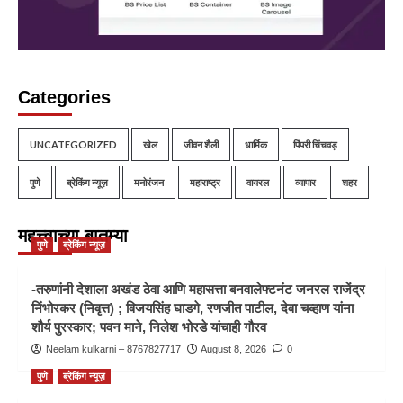
Categories
UNCATEGORIZED
खेल
जीवन शैली
धार्मिक
पिंपरी चिंचवड़
पुणे
ब्रेकिंग न्यूज़
मनोरंजन
महाराष्ट्र
वायरल
व्यापार
शहर
महत्त्वाच्या बातम्या
पुणे
ब्रेकिंग न्यूज़
-तरुणांनी देशाला अखंड ठेवा आणि महासत्ता बनवालेफ्टनंट जनरल राजेंद्र
निंभोरकर (निवृत्त) ; विजयसिंह घाडगे, रणजीत पाटील, देवा चव्हाण यांना
शौर्य पुरस्कार; पवन माने, निलेश भोरडे यांचाही गौरव
Neelam kulkarni – 8767827717
August 8, 2026
0
पुणे
ब्रेकिंग न्यूज़