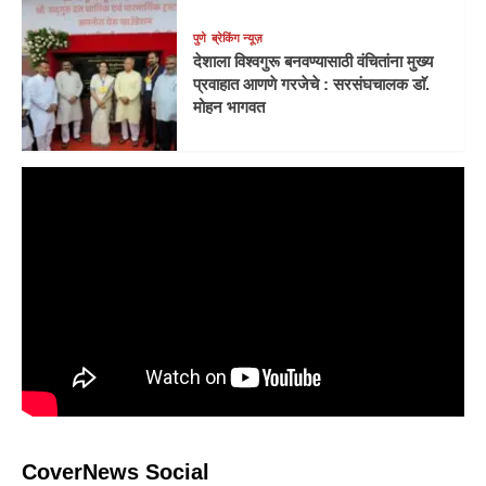
पुणे
ब्रेकिंग न्यूज़
देशाला विश्वगुरू बनवण्यासाठी वंचितांना मुख्य
प्रवाहात आणणे गरजेचे : सरसंघचालक डाॅ.
मोहन भागवत
CoverNews Social