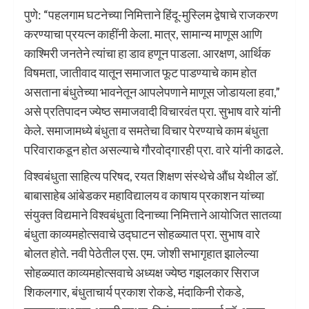
पुणे: “पहलगाम घटनेच्या निमित्ताने हिंदू-मुस्लिम द्वेषाचे राजकरण
करण्याचा प्रयत्न काहींनी केला. मात्र, सामान्य माणूस आणि
काश्मिरी जनतेने त्यांचा हा डाव हणून पाडला. आरक्षण, आर्थिक
विषमता, जातीवाद यातून समाजात फूट पाडण्याचे काम होत
असताना बंधुतेच्या भावनेतून आपलेपणाने माणूस जोडायला हवा,”
असे प्रतिपादन ज्येष्ठ समाजवादी विचारवंत प्रा. सुभाष वारे यांनी
केले. समाजामध्ये बंधुता व समतेचा विचार पेरण्याचे काम बंधुता
परिवाराकडून होत असल्याचे गौरवोद्गारही प्रा. वारे यांनी काढले.
विश्वबंधुता साहित्य परिषद, रयत शिक्षण संस्थेचे औंध येथील डॉ.
बाबासाहेब आंबेडकर महाविद्यालय व काषाय प्रकाशन यांच्या
संयुक्त विद्यमाने विश्वबंधुता दिनाच्या निमित्ताने आयोजित सातव्या
बंधुता काव्यमहोत्सवाचे उद्घाटन सोहळ्यात प्रा. सुभाष वारे
बोलत होते. नवी पेठेतील एस. एम. जोशी सभागृहात झालेल्या
सोहळ्यात काव्यमहोत्सवाचे अध्यक्ष ज्येष्ठ गझलकार सिराज
शिकलगार, बंधुताचार्य प्रकाश रोकडे, मंदाकिनी रोकडे,