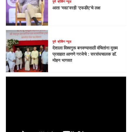
पुणे
ब्रेकिंग न्यूज़
आता ‘मद्या’वरही ‘एफडीए’चे लक्ष
पुणे
ब्रेकिंग न्यूज़
देशाला विश्वगुरू बनवण्यासाठी वंचितांना मुख्य
प्रवाहात आणणे गरजेचे : सरसंघचालक डाॅ.
मोहन भागवत