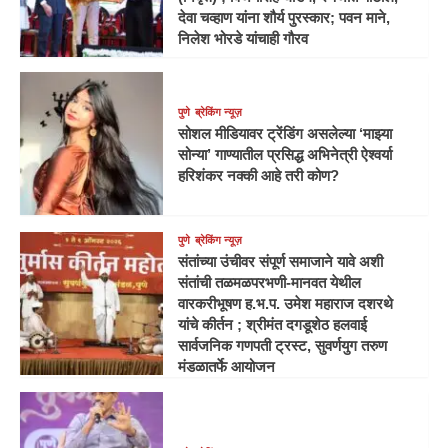
देवा चव्हाण यांना शौर्य पुरस्कार; पवन माने,
निलेश भोरडे यांचाही गौरव
पुणे
ब्रेकिंग न्यूज़
सोशल मीडियावर ट्रेंडिंग असलेल्या ‘माझ्या
सोन्या’ गाण्यातील प्रसिद्ध अभिनेत्री ऐश्वर्या
हरिशंकर नक्की आहे तरी कोण?
पुणे
ब्रेकिंग न्यूज़
संतांच्या उंचीवर संपूर्ण समाजाने यावे अशी
संतांची तळमळपरभणी-मानवत येथील
वारकरीभूषण ह.भ.प. उमेश महाराज दशरथे
यांचे कीर्तन ; श्रीमंत दगडूशेठ हलवाई
सार्वजनिक गणपती ट्रस्ट, सुवर्णयुग तरुण
मंडळातर्फे आयोजन