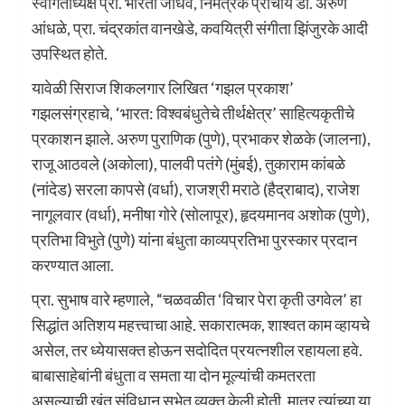
स्वागताध्यक्ष प्रा. भारती जाधव, निमंत्रक प्राचार्य डॉ. अरुण
आंधळे, प्रा. चंद्रकांत वानखेडे, कवयित्री संगीता झिंजुरके आदी
उपस्थित होते.
यावेळी सिराज शिकलगार लिखित ‘गझल प्रकाश’
गझलसंग्रहाचे, ‘भारत: विश्वबंधुतेचे तीर्थक्षेत्र’ साहित्यकृतीचे
प्रकाशन झाले. अरुण पुराणिक (पुणे), प्रभाकर शेळके (जालना),
राजू आठवले (अकोला), पालवी पतंगे (मुंबई), तुकाराम कांबळे
(नांदेड) सरला कापसे (वर्धा), राजश्री मराठे (हैद्राबाद), राजेश
नागूलवार (वर्धा), मनीषा गोरे (सोलापूर), हृदयमानव अशोक (पुणे),
प्रतिभा विभुते (पुणे) यांना बंधुता काव्यप्रतिभा पुरस्कार प्रदान
करण्यात आला.
प्रा. सुभाष वारे म्हणाले, “चळवळीत ‘विचार पेरा कृती उगवेल’ हा
सिद्धांत अतिशय महत्त्वाचा आहे. सकारात्मक, शाश्वत काम व्हायचे
असेल, तर ध्येयासक्त होऊन सदोदित प्रयत्नशील रहायला हवे.
बाबासाहेबांनी बंधुता व समता या दोन मूल्यांची कमतरता
असल्याची खंत संविधान सभेत व्यक्त केली होती. मात्र त्यांच्या या