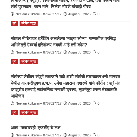
निंभोरकर (निवृत्त) ; विजयसिंह घाडगे, रणजीत पाटील, देवा चव्हाण यांना
शौर्य पुरस्कार; पवन माने, निलेश भोरडे यांचाही गौरव
Neelam kulkarni – 8767827717
August 8, 2026
0
पुणे
ब्रेकिंग न्यूज़
सोशल मीडियावर ट्रेंडिंग असलेल्या ‘माझ्या सोन्या’ गाण्यातील प्रसिद्ध
अभिनेत्री ऐश्वर्या हरिशंकर नक्की आहे तरी कोण?
Neelam kulkarni – 8767827717
August 8, 2026
0
पुणे
ब्रेकिंग न्यूज़
संतांच्या उंचीवर संपूर्ण समाजाने यावे अशी संतांची तळमळपरभणी-मानवत
येथील वारकरीभूषण ह.भ.प. उमेश महाराज दशरथे यांचे कीर्तन ; श्रीमंत
दगडूशेठ हलवाई सार्वजनिक गणपती ट्रस्ट, सुवर्णयुग तरुण मंडळातर्फे
आयोजन
Neelam kulkarni – 8767827717
August 8, 2026
0
पुणे
ब्रेकिंग न्यूज़
आता ‘मद्या’वरही ‘एफडीए’चे लक्ष
Neelam kulkarni – 8767827717
August 8, 2026
0