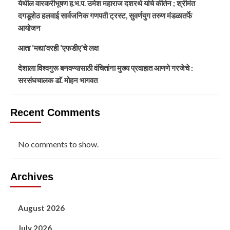
येथील वारकरीभूषण ह.भ.प. उमेश महाराज दशरथे यांचे कीर्तन ; श्रीमंत
दगडूशेठ हलवाई सार्वजनिक गणपती ट्रस्ट, सुवर्णयुग तरुण मंडळातर्फे
आयोजन
आता ‘मद्या’वरही ‘एफडीए’चे लक्ष
देशाला विश्वगुरू बनवण्यासाठी वंचितांना मुख्य प्रवाहात आणणे गरजेचे :
सरसंघचालक डाॅ. मोहन भागवत
Recent Comments
No comments to show.
Archives
August 2026
July 2026