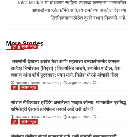
Infra.Market या बांधकाम साहित्य उपलब्ध करणाऱ्या भारतातील
आघाडीच्या प्लॅटफॉर्मने सक्रिय क्षमतेच्या बाबतीत देशाच्या
सिरॅमिकबाजारपेठेत दुसरे स्थान मिळवले आहे.
More Stories
पुणे
ब्रेकिंग न्यूज़
-तरुणांनी देशाला अखंड ठेवा आणि महासत्ता बनवालेफ्टनंट जनरल
राजेंद्र निंभोरकर (निवृत्त) ; विजयसिंह घाडगे, रणजीत पाटील, देवा
चव्हाण यांना शौर्य पुरस्कार; पवन माने, निलेश भोरडे यांचाही गौरव
Neelam kulkarni – 8767827717
August 8, 2026
0
पुणे
ब्रेकिंग न्यूज़
सोशल मीडियावर ट्रेंडिंग असलेल्या ‘माझ्या सोन्या’ गाण्यातील प्रसिद्ध
अभिनेत्री ऐश्वर्या हरिशंकर नक्की आहे तरी कोण?
Neelam kulkarni – 8767827717
August 8, 2026
0
पुणे
ब्रेकिंग न्यूज़
संतांच्या उंचीवर संपूर्ण समाजाने यावे अशी संतांची तळमळपरभणी-