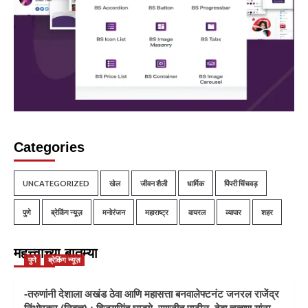
Categories
UNCATEGORIZED
खेल
जीवन शैली
धार्मिक
पिंपरी चिंचवड़
पुणे
ब्रेकिंग न्यूज़
मनोरंजन
महाराष्ट्र
वायरल
व्यापार
शहर
महत्त्वाच्या बातम्या
पुणे
ब्रेकिंग न्यूज़
-तरुणांनी देशाला अखंड ठेवा आणि महासत्ता बनवालेफ्टनंट जनरल राजेंद्र