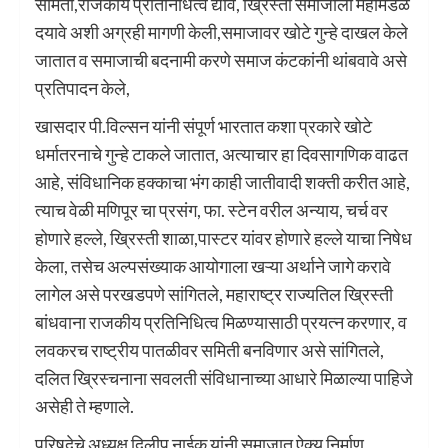
समिती,राजकीय प्रतिनिधित्व द्यावे, ख्रिस्ती समाजाला महामंडळ
दयावे अशी अग्रही मागणी केली,समाजावर खोटे गुन्हे दाखल केले
जातात व समाजाची बदनामी करणे समाज कंटकांनी थांबवावे असे
प्रतिपादन केले,
खासदार पी.विल्सन यांनी संपूर्ण भारतात कशा प्रकारे खोटे
धर्मातरनाचे गुन्हे टाकले जातात, अत्याचार हा दिवसागणिक वाढत
आहे, संविधानिक हक्काचा भंग काही जातीवादी शक्ती करीत आहे,
त्याच वेळी मणिपूर चा प्रसंग, फा. स्टेन वरील अन्याय, चर्च वर
होणारे हल्ले, ख्रिस्ती शाळा,पास्टर यांवर होणारे हल्ले याचा निषेध
केला, तसेच अल्पसंख्याक आयोगाला खऱ्या अर्थाने जागे करावे
लागेल असे परखडपणे सांगितले, महाराष्ट्र राज्यतिल ख्रिस्ती
बांधवाना राजकीय प्रतिनिधित्व मिळण्यासाठी प्रयत्न करणार, व
लवकरच राष्ट्रीय पातळीवर समिती बनविणार असे सांगितले,
दलित ख्रिस्चनाना सवलती संविधानाच्या आधारे मिळाल्या पाहिजे
असेही ते म्हणाले.
परिषदेचे अध्यक्ष दिलीप नाईक यांनी समाजात ऐक्य निर्माण