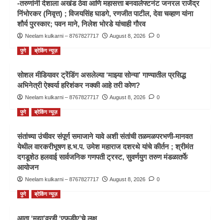
-तरुणांनी देशाला अखंड ठेवा आणि महासत्ता बनवालेफ्टनंट जनरल राजेंद्र
निंभोरकर (निवृत्त) ; विजयसिंह घाडगे, रणजीत पाटील, देवा चव्हाण यांना
शौर्य पुरस्कार; पवन माने, निलेश भोरडे यांचाही गौरव
Neelam kulkarni – 8767827717
August 8, 2026
0
पुणे
ब्रेकिंग न्यूज़
सोशल मीडियावर ट्रेंडिंग असलेल्या ‘माझ्या सोन्या’ गाण्यातील प्रसिद्ध
अभिनेत्री ऐश्वर्या हरिशंकर नक्की आहे तरी कोण?
Neelam kulkarni – 8767827717
August 8, 2026
0
पुणे
ब्रेकिंग न्यूज़
संतांच्या उंचीवर संपूर्ण समाजाने यावे अशी संतांची तळमळपरभणी-मानवत
येथील वारकरीभूषण ह.भ.प. उमेश महाराज दशरथे यांचे कीर्तन ; श्रीमंत
दगडूशेठ हलवाई सार्वजनिक गणपती ट्रस्ट, सुवर्णयुग तरुण मंडळातर्फे
आयोजन
Neelam kulkarni – 8767827717
August 8, 2026
0
पुणे
ब्रेकिंग न्यूज़
आता ‘मद्या’वरही ‘एफडीए’चे लक्ष