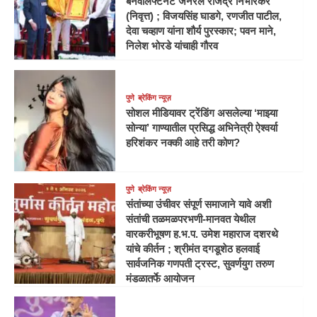
बनवालेफ्टनंट जनरल राजेंद्र निंभोरकर
(निवृत्त) ; विजयसिंह घाडगे, रणजीत पाटील,
देवा चव्हाण यांना शौर्य पुरस्कार; पवन माने,
निलेश भोरडे यांचाही गौरव
पुणे
ब्रेकिंग न्यूज़
सोशल मीडियावर ट्रेंडिंग असलेल्या ‘माझ्या
सोन्या’ गाण्यातील प्रसिद्ध अभिनेत्री ऐश्वर्या
हरिशंकर नक्की आहे तरी कोण?
पुणे
ब्रेकिंग न्यूज़
संतांच्या उंचीवर संपूर्ण समाजाने यावे अशी
संतांची तळमळपरभणी-मानवत येथील
वारकरीभूषण ह.भ.प. उमेश महाराज दशरथे
यांचे कीर्तन ; श्रीमंत दगडूशेठ हलवाई
सार्वजनिक गणपती ट्रस्ट, सुवर्णयुग तरुण
मंडळातर्फे आयोजन