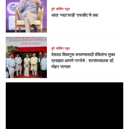
पुणे
ब्रेकिंग न्यूज़
आता ‘मद्या’वरही ‘एफडीए’चे लक्ष
पुणे
ब्रेकिंग न्यूज़
देशाला विश्वगुरू बनवण्यासाठी वंचितांना मुख्य
प्रवाहात आणणे गरजेचे : सरसंघचालक डाॅ.
मोहन भागवत