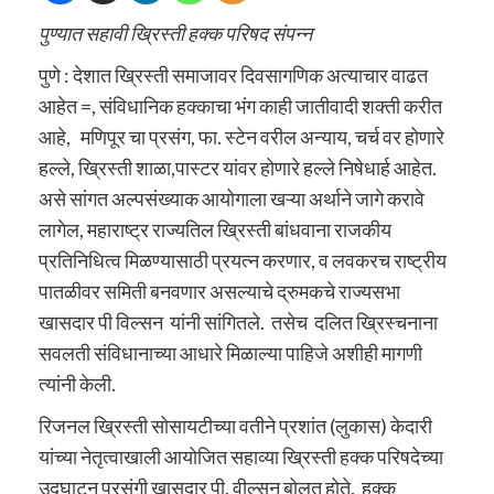
पुण्यात सहावी ख्रिस्ती हक्क परिषद संपन्न
पुणे : देशात ख्रिस्ती समाजावर दिवसागणिक अत्याचार वाढत
आहेत =, संविधानिक हक्काचा भंग काही जातीवादी शक्ती करीत
आहे, मणिपूर चा प्रसंग, फा. स्टेन वरील अन्याय, चर्च वर होणारे
हल्ले, ख्रिस्ती शाळा,पास्टर यांवर होणारे हल्ले निषेधार्ह आहेत.
असे सांगत अल्पसंख्याक आयोगाला खऱ्या अर्थाने जागे करावे
लागेल, महाराष्ट्र राज्यतिल ख्रिस्ती बांधवाना राजकीय
प्रतिनिधित्व मिळण्यासाठी प्रयत्न करणार, व लवकरच राष्ट्रीय
पातळीवर समिती बनवणार असल्याचे द्रुमकचे राज्यसभा
खासदार पी विल्सन यांनी सांगितले. तसेच दलित ख्रिस्चनाना
सवलती संविधानाच्या आधारे मिळाल्या पाहिजे अशीही मागणी
त्यांनी केली.
रिजनल ख्रिस्ती सोसायटीच्या वतीने प्रशांत (लुकास) केदारी
यांच्या नेतृत्वाखाली आयोजित सहाव्या ख्रिस्ती हक्क परिषदेच्या
उद्घाटन प्रसंगी खासदार पी. वील्सन बोलत होते. हक्क