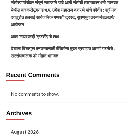
संतांच्या उंचीवर संपूर्ण समाजाने यावे अशी संतांची तळमळपरभणी-मानवत
येथील वारकरीभूषण ह.भ.प. उमेश महाराज दशरथे यांचे कीर्तन ; श्रीमंत
दगडूशेठ हलवाई सार्वजनिक गणपती ट्रस्ट, सुवर्णयुग तरुण मंडळातर्फे
आयोजन
आता ‘मद्या’वरही ‘एफडीए’चे लक्ष
देशाला विश्वगुरू बनवण्यासाठी वंचितांना मुख्य प्रवाहात आणणे गरजेचे :
सरसंघचालक डाॅ. मोहन भागवत
Recent Comments
No comments to show.
Archives
August 2026