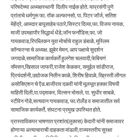
परिषदेच्या अध्यक्षस्थानी दिलीप नाईक होते. याप्रसंगी पुणे
प्रांताचे धर्मगुरू फा. रॉक अल्फानसो, पा. पिटर जॉर्ज, सतिश
मेहेंद्रे, आमदार बापूसाहेब पठारे,सिस्टर दिव्या,फा. विजय नायक,
माजी उपमहापौर सिद्धार्थ धेंडे,जॉन फर्नांडिस,फा. जो
गायकवाड,रिपब्लिकन युवा मोर्चाचे राहुल डंबाळे, मुस्लिम
कॉन्फरन्स चे अध्यक्ष. झुबेर मेमन, आप पक्षाचे सुदर्शन
जगदाळे,सामाजिक कार्यकर्ते हुलगेश चलवादी,फेबियणं
सॅमसन,खिसाल जाफरी,राजेश केळकर, समुईल सांडीराज,
प्रियंदर्शनी,उद्योजक नितीन काळे, शिरीष हिवाळे, ख्रिस्ती लीगल
असोसिएशन चे ऍड.बाजीराव दळवी यांनी मूलभूत हक्का विषयी
माहिती दिली,पा.पद्माकर, विल्सन भोसले, पा. सुधीर साबळे,
स्टीवेन गोडे,सत्यवान गायकवाड, फा.रोलँड व समाजातील सर्व
सामाजिक कार्यकर्ते, संघटना प्रमुख उपस्थित होते.
प्रास्ताविकपर भाषणात प्रशांत(लुकास) केदारी यांनी समाजावर
होणाऱ्या अत्याचाराची दाहकता मांडली,राज्यस्तरीय सुरक्षा