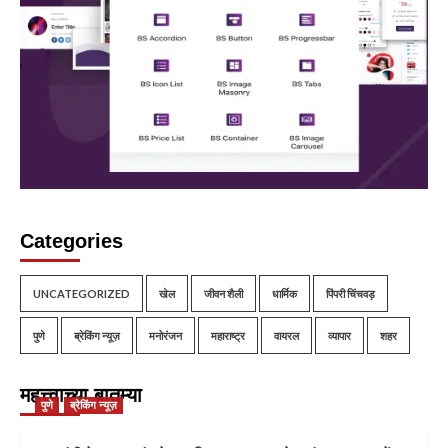
Categories
UNCATEGORIZED
खेल
जीवन शैली
धार्मिक
पिंपरी चिंचवड़
पुणे
ब्रेकिंग न्यूज़
मनोरंजन
महाराष्ट्र
वायरल
व्यापार
शहर
महत्त्वाच्या बातम्या
पुणे
ब्रेकिंग न्यूज़