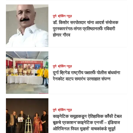
पुणे
ब्रेकिंग न्यूज़
डॉ. किशोर सरपोतदार यांना आदर्श संयोजक
पुरस्काररंगत-संगत प्रतिष्ठानतर्फे रविवारी
होणार गौरव
पुणे
ब्रेकिंग न्यूज़
दुर्गा ब्रिगेड राष्ट्रीय पक्षातर्फे पोलीस बांधवांना
रेनकोट वाटप समारंभ उत्साहात संपन्न
पुणे
ब्रेकिंग न्यूज़
काइनेटिक समूहाकडून ऐतिहासिक काँफी टेबल
बूकचे प्रकाशन‘काइनेटिक एनर्जी – इंडियाज
ओरिजिनल पिपल मूव्हर्स’ वाचकांकडे सुपूर्त