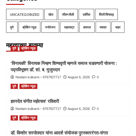
UNCATEGORIZED
खेल
जीवन शैली
धार्मिक
पिंपरी चिंचवड़
पुणे
ब्रेकिंग न्यूज़
मनोरंजन
महाराष्ट्र
वायरल
व्यापार
शहर
महत्त्वाच्या बातम्या
पुणे
ब्रेकिंग न्यूज़
‘विनायकी’ विनायक निम्हण शिष्यवृत्ती म्हणजे समाज घडवणारी योजना :
पद्मविभूषण डॉ. शां. ब. मुजुमदार
Neelam kulkarni – 8767827717
August 6, 2026
0
पुणे
ब्रेकिंग न्यूज़
ज्ञानदेव संगीत महोत्सव’ रविवारी
Neelam kulkarni – 8767827717
August 6, 2026
0
पुणे
ब्रेकिंग न्यूज़
डॉ. किशोर सरपोतदार यांना आदर्श संयोजक पुरस्काररंगत-संगत