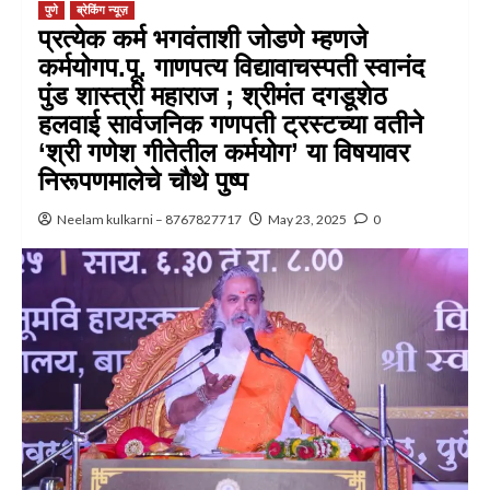
पुणे
ब्रेकिंग न्यूज़
प्रत्येक कर्म भगवंताशी जोडणे म्हणजे
कर्मयोगप.पू. गाणपत्य विद्यावाचस्पती स्वानंद
पुंड शास्त्री महाराज ; श्रीमंत दगडूशेठ
हलवाई सार्वजनिक गणपती ट्रस्टच्या वतीने
‘श्री गणेश गीतेतील कर्मयोग’ या विषयावर
निरूपणमालेचे चौथे पुष्प
Neelam kulkarni – 8767827717
May 23, 2025
0