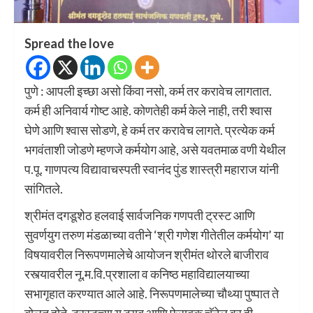
Spread the love
पुणे : आपली इच्छा असो किंवा नसो, कर्म तर करावेच लागतात.
कर्म ही अनिवार्य गोष्ट आहे. कोणतेही कर्म केले नाही, तरी श्वास
घेणे आणि श्वास सोडणे, हे कर्म तर करावेच लागते. प्रत्येक कर्म
भगवंताशी जोडणे म्हणजे कर्मयोग आहे, असे यवतमाळ वणी येथील
प.पू. गाणपत्य विद्यावाचस्पती स्वानंद पुंड शास्त्री महाराज यांनी
सांगितले.
श्रीमंत दगडूशेठ हलवाई सार्वजनिक गणपती ट्रस्ट आणि
सुवर्णयुग तरुण मंडळाच्या वतीने ‘श्री गणेश गीतेतील कर्मयोग’ या
विषयावरील निरूपणमालेचे आयोजन श्रीमंत थोरले बाजीराव
रस्त्यावरील नू.म.वि.प्रशाला व कनिष्ठ महाविद्यालयाच्या
सभागृहात करण्यात आले आहे. निरूपणमालेच्या चौथ्या पुष्पात ते