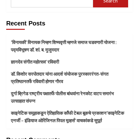
Search
Recent Posts
‘विनायकी’ विनायक निम्हण शिष्यवृत्ती म्हणजे समाज घडवणारी योजना :
पद्मविभूषण डॉ. शां. ब. मुजुमदार
ज्ञानदेव संगीत महोत्सव’ रविवारी
डॉ. किशोर सरपोतदार यांना आदर्श संयोजक पुरस्काररंगत-संगत
प्रतिष्ठानतर्फे रविवारी होणार गौरव
दुर्गा ब्रिगेड राष्ट्रीय पक्षातर्फे पोलीस बांधवांना रेनकोट वाटप समारंभ
उत्साहात संपन्न
काइनेटिक समूहाकडून ऐतिहासिक काँफी टेबल बूकचे प्रकाशन‘काइनेटिक
एनर्जी – इंडियाज ओरिजिनल पिपल मूव्हर्स’ वाचकांकडे सुपूर्त