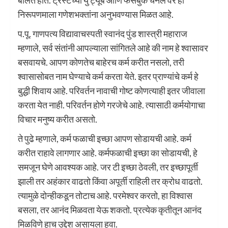
बोलत होते. ट्रस्टच्या यु ट्यूब आणि फेसबुक चॅनेल वर ही
निरूपणमाला गणेशभक्तांना अनुभवण्यास मिळत आहे.
प.पू. गाणपत्य विद्यावाचस्पती स्वानंद पुंड शास्त्री महाराज
म्हणाले, सर्व संतांनी आपल्याला सांगितले आहे की नाम हे श्वासावर
बसवायचे. आपण कोणतेच बाहेरच कर्म करीत नसलो, तरी
श्वासासोबत नाम घेण्याचे कर्म करता येते. इतर प्राण्यांचे कर्म हे
बुद्धी शिवाय आहे. परिवर्तन नावाची गोष्ट कोणत्याही इतर जीवाला
करता येत नाही. परिवर्तन होणे गरजेचे आहे. त्यासाठी कर्मयोगाचा
विचार मनुष्य करीत असतो.
ते पुढे म्हणाले, कर्म फळाची इच्छा आपण सोडायची आहे. कर्म
करीत राहावे लागणार आहे. कर्मफळाची इच्छा का सोडायची, हे
समजून घेणे आवश्यक आहे. जर टी इच्छा ठेवली, तर इच्छापूर्ती
झाली तर अहंकार वाढतो किंवा अपूर्ती राहिली तर क्रोध वाढतो.
त्यामुळे दोन्हीकडून तोटाच आहे. परमेश्वर करतो, हा विश्वास
बसला, तर आनंद मिळवता येऊ शकतो. प्रत्येक कृतीतून आनंद
मिळविणे हाच उद्देश असायला हवा.