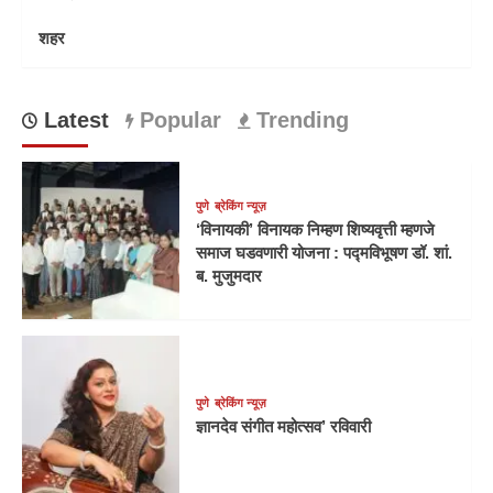
शहर
Latest
Popular
Trending
पुणे
ब्रेकिंग न्यूज़
‘विनायकी’ विनायक निम्हण शिष्यवृत्ती म्हणजे
समाज घडवणारी योजना : पद्मविभूषण डॉ. शां.
ब. मुजुमदार
पुणे
ब्रेकिंग न्यूज़
ज्ञानदेव संगीत महोत्सव’ रविवारी