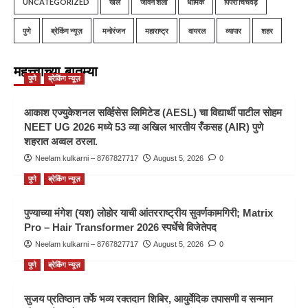
UNCATEGORIZED
खेल
जीवन शैली
धार्मिक
पिंपरी चिंचवड़
पुणे
ब्रेकिंग न्यूज़
मनोरंजन
महाराष्ट्र
वायरल
व्यापार
शहर
महत्त्वाच्या बातम्या
पुणे
ब्रेकिंग न्यूज़
आकाश एज्युकेशनल सर्व्हिसेस लिमिटेड (AESL) चा विद्यार्थी पाटील सोहम
NEET UG 2026 मध्ये 53 व्या अखिल भारतीय रँकसह (AIR) पुणे
शहरात अव्वल ठरला.
Neelam kulkarni – 8767827717
August 5, 2026
0
पुणे
ब्रेकिंग न्यूज़
पुण्याच्या मंगेश (यश) लोहोर याची आंतरराष्ट्रीय सुवर्णकामगिरी; Matrix
Pro – Hair Transformer 2026 स्पर्धेचे विजेतेपद
Neelam kulkarni – 8767827717
August 5, 2026
0
पुणे
ब्रेकिंग न्यूज़
सुजय प्रतिष्ठान तर्फे भव्य रक्तदान शिबिर, आयुर्वेदिक तपासणी व सन्मान