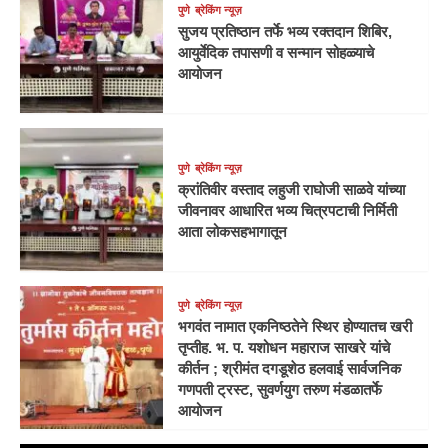
पुणे
ब्रेकिंग न्यूज़
सुजय प्रतिष्ठान तर्फे भव्य रक्तदान शिबिर,
आयुर्वेदिक तपासणी व सन्मान सोहळ्याचे
आयोजन
पुणे
ब्रेकिंग न्यूज़
क्रांतिवीर वस्ताद लहुजी राघोजी साळवे यांच्या
जीवनावर आधारित भव्य चित्रपटाची निर्मिती
आता लोकसहभागातून
पुणे
ब्रेकिंग न्यूज़
भगवंत नामात एकनिष्ठतेने स्थिर होण्यातच खरी
तृप्तीह. भ. प. यशोधन महाराज साखरे यांचे
कीर्तन ; श्रीमंत दगडूशेठ हलवाई सार्वजनिक
गणपती ट्रस्ट, सुवर्णयुग तरुण मंडळातर्फे
आयोजन