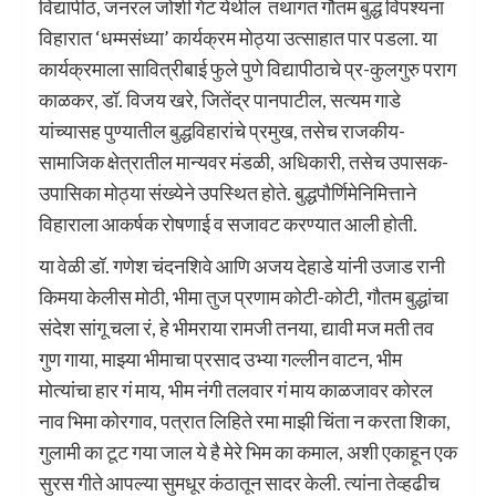
विद्यापीठ, जनरल जोशी गेट येथील तथागत गौतम बुद्ध विपश्यना
विहारात ‘धम्मसंध्या’ कार्यक्रम मोठ्या उत्साहात पार पडला. या
कार्यक्रमाला सावित्रीबाई फुले पुणे विद्यापीठाचे प्र-कुलगुरु पराग
काळकर, डॉ. विजय खरे, जितेंद्र पानपाटील, सत्यम गाडे
यांच्यासह पुण्यातील बुद्धविहारांचे प्रमुख, तसेच राजकीय-
सामाजिक क्षेत्रातील मान्यवर मंडळी, अधिकारी, तसेच उपासक-
उपासिका मोठ्या संख्येने उपस्थित होते. बुद्धपौर्णिमेनिमित्ताने
विहाराला आकर्षक रोषणाई व सजावट करण्यात आली होती.
या वेळी डॉ. गणेश चंदनशिवे आणि अजय देहाडे यांनी उजाड रानी
किमया केलीस मोठी, भीमा तुज प्रणाम कोटी-कोटी, गौतम बुद्धांचा
संदेश सांगू चला रं, हे भीमराया रामजी तनया, द्यावी मज मती तव
गुण गाया, माझ्या भीमाचा प्रसाद उभ्या गल्लीन वाटन, भीम
मोत्यांचा हार गं माय, भीम नंगी तलवार गं माय काळजावर कोरल
नाव भिमा कोरगाव, पत्रात लिहिते रमा माझी चिंता न करता शिका,
गुलामी का टूट गया जाल ये है मेरे भिम का कमाल, अशी एकाहून एक
सुरस गीते आपल्या सुमधूर कंठातून सादर केली. त्यांना तेव्हढीच