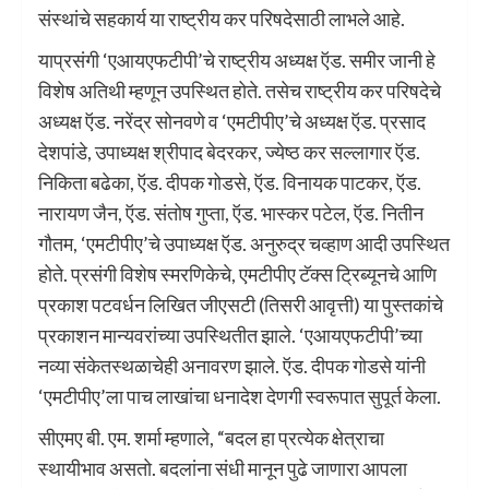
संस्थांचे सहकार्य या राष्ट्रीय कर परिषदेसाठी लाभले आहे.
याप्रसंगी ‘एआयएफटीपी’चे राष्ट्रीय अध्यक्ष ऍड. समीर जानी हे
विशेष अतिथी म्हणून उपस्थित होते. तसेच राष्ट्रीय कर परिषदेचे
अध्यक्ष ऍड. नरेंद्र सोनवणे व ‘एमटीपीए’चे अध्यक्ष ऍड. प्रसाद
देशपांडे, उपाध्यक्ष श्रीपाद बेदरकर, ज्येष्ठ कर सल्लागार ऍड.
निकिता बढेका, ऍड. दीपक गोडसे, ऍड. विनायक पाटकर, ऍड.
नारायण जैन, ऍड. संतोष गुप्ता, ऍड. भास्कर पटेल, ऍड. नितीन
गौतम, ‘एमटीपीए’चे उपाध्यक्ष ऍड. अनुरुद्र चव्हाण आदी उपस्थित
होते. प्रसंगी विशेष स्मरणिकेचे, एमटीपीए टॅक्स ट्रिब्यूनचे आणि
प्रकाश पटवर्धन लिखित जीएसटी (तिसरी आवृत्ती) या पुस्तकांचे
प्रकाशन मान्यवरांच्या उपस्थितीत झाले. ‘एआयएफटीपी’च्या
नव्या संकेतस्थळाचेही अनावरण झाले. ऍड. दीपक गोडसे यांनी
‘एमटीपीए’ला पाच लाखांचा धनादेश देणगी स्वरूपात सुपूर्त केला.
सीएमए बी. एम. शर्मा म्हणाले, “बदल हा प्रत्येक क्षेत्राचा
स्थायीभाव असतो. बदलांना संधी मानून पुढे जाणारा आपला