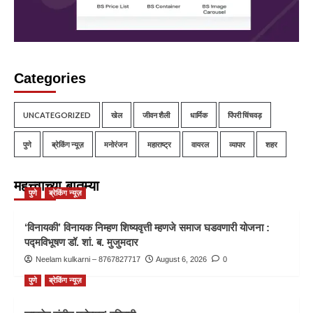
Categories
UNCATEGORIZED
खेल
जीवन शैली
धार्मिक
पिंपरी चिंचवड़
पुणे
ब्रेकिंग न्यूज़
मनोरंजन
महाराष्ट्र
वायरल
व्यापार
शहर
महत्त्वाच्या बातम्या
पुणे
ब्रेकिंग न्यूज़
‘विनायकी’ विनायक निम्हण शिष्यवृत्ती म्हणजे समाज घडवणारी योजना :
पद्मविभूषण डॉ. शां. ब. मुजुमदार
Neelam kulkarni – 8767827717
August 6, 2026
0
पुणे
ब्रेकिंग न्यूज़