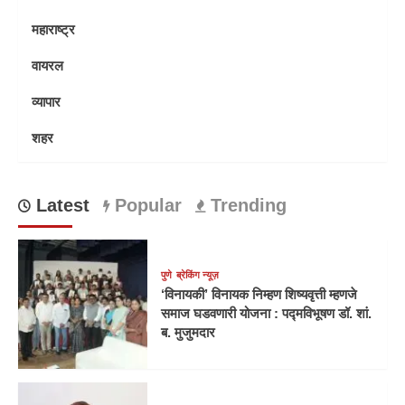
महाराष्ट्र
वायरल
व्यापार
शहर
Latest
Popular
Trending
पुणे
ब्रेकिंग न्यूज़
‘विनायकी’ विनायक निम्हण शिष्यवृत्ती म्हणजे
समाज घडवणारी योजना : पद्मविभूषण डॉ. शां.
ब. मुजुमदार