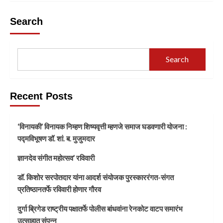
Search
Search
Recent Posts
‘विनायकी’ विनायक निम्हण शिष्यवृत्ती म्हणजे समाज घडवणारी योजना :
पद्मविभूषण डॉ. शां. ब. मुजुमदार
ज्ञानदेव संगीत महोत्सव’ रविवारी
डॉ. किशोर सरपोतदार यांना आदर्श संयोजक पुरस्काररंगत-संगत
प्रतिष्ठानतर्फे रविवारी होणार गौरव
दुर्गा ब्रिगेड राष्ट्रीय पक्षातर्फे पोलीस बांधवांना रेनकोट वाटप समारंभ
उत्साहात संपन्न