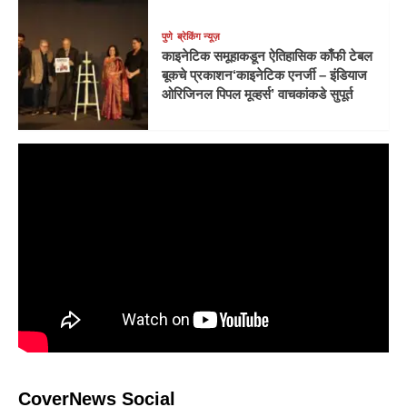
पुणे
ब्रेकिंग न्यूज़
काइनेटिक समूहाकडून ऐतिहासिक काँफी टेबल
बूकचे प्रकाशन‘काइनेटिक एनर्जी – इंडियाज
ओरिजिनल पिपल मूव्हर्स’ वाचकांकडे सुपूर्त
CoverNews Social