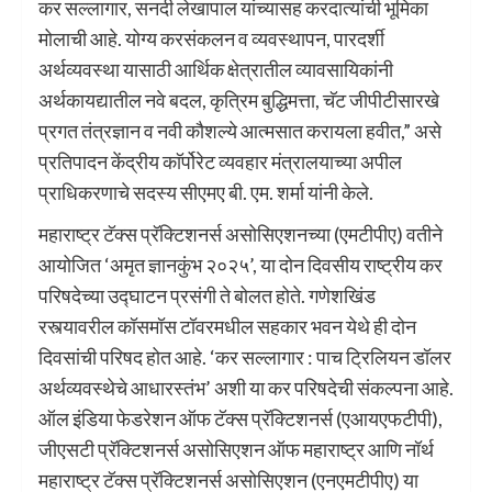
कर सल्लागार, सनदी लेखापाल यांच्यासह करदात्यांची भूमिका
मोलाची आहे. योग्य करसंकलन व व्यवस्थापन, पारदर्शी
अर्थव्यवस्था यासाठी आर्थिक क्षेत्रातील व्यावसायिकांनी
अर्थकायद्यातील नवे बदल, कृत्रिम बुद्धिमत्ता, चॅट जीपीटीसारखे
प्रगत तंत्रज्ञान व नवी कौशल्ये आत्मसात करायला हवीत,” असे
प्रतिपादन केंद्रीय काॅर्पोरेट व्यवहार मंत्रालयाच्या अपील
प्राधिकरणाचे सदस्य सीएमए बी. एम. शर्मा यांनी केले.
महाराष्ट्र टॅक्स प्रॅक्टिशनर्स असोसिएशनच्या (एमटीपीए) वतीने
आयोजित ‘अमृत ज्ञानकुंभ २०२५’, या दोन दिवसीय राष्ट्रीय कर
परिषदेच्या उद्घाटन प्रसंगी ते बोलत होते. गणेशखिंड
रस्त्यावरील कॉसमॉस टॉवरमधील सहकार भवन येथे ही दोन
दिवसांची परिषद होत आहे. ‘कर सल्लागार : पाच ट्रिलियन डॉलर
अर्थव्यवस्थेचे आधारस्तंभ’ अशी या कर परिषदेची संकल्पना आहे.
ऑल इंडिया फेडरेशन ऑफ टॅक्स प्रॅक्टिशनर्स (एआयएफटीपी),
जीएसटी प्रॅक्टिशनर्स असोसिएशन ऑफ महाराष्ट्र आणि नॉर्थ
महाराष्ट्र टॅक्स प्रॅक्टिशनर्स असोसिएशन (एनएमटीपीए) या