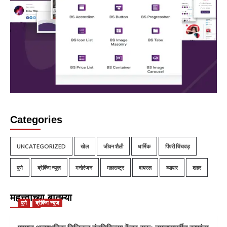
Categories
UNCATEGORIZED
खेल
जीवन शैली
धार्मिक
पिंपरी चिंचवड़
पुणे
ब्रेकिंग न्यूज़
मनोरंजन
महाराष्ट्र
वायरल
व्यापार
शहर
महत्त्वाच्या बातम्या
पुणे
ब्रेकिंग न्यूज़