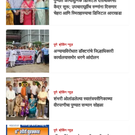
पुण्यात अत्याधुनिक डिजिटल दंतचिकित्सा
केंद्र सुरू; उपचारापूर्वीच रुग्णांना दिसणार
चेहरा आणि स्मितहास्याचा डिजिटल आराखडा
पुणे
ब्रेकिंग न्यूज़
अन्यायाविरोधात डॉक्टरांचे जिल्हाधिकारी
कार्यालयासमोर धरणे आंदोलन
पुणे
ब्रेकिंग न्यूज़
शंभरी ओलांडलेल्या स्वातंत्र्यसैनिकाच्या
वीरपत्नीचा पुण्यात सन्मान सोहळा
पुणे
ब्रेकिंग न्यूज़