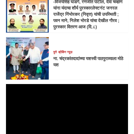
-विजयसिंह घाडगे, रणजीत पाटील, देवा चव्हाण
यांना यंदाचा शौर्य पुरस्कारलेफ्टनंट जनरल
राजेंद्र निंभोरकर (निवृत्त) यांची उपस्थिती ;
पवन माने, निलेश भोरडे यांचा देखील गौरव ;
पुरस्कार वितरण आज (दि.८)
पुणे
ब्रेकिंग न्यूज़
ना. चंद्रकांतदादांच्या यशस्वी पाठपुराव्याला मोठे
यश