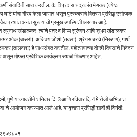
र्णी संवादिनी साथ करतील. कै. विप्रदास चंद्रकांत मेणकर (ज्येष्ठ
िजय घाटे यांचा गौरव केला जाणार असून पुरस्काराचे वितरण प्रसिद्ध उद्योजक
ध वैद्य प्रशांत अनंत सुरू यांची प्रमुख उपस्थिती असणार आहे.
ित रघुनाथ खंडाळकर, त्यांचे पुत्र व शिष्य सुरंजन आणि शुभम खंडाळकर
ांना अमर ओक (बासरी), अजिंक्य जोशी (तबला), श्रेयस बडवे (निरूपण), पार्थ
मकर (तालवाद्य) हे साथसंगत करतील. महोत्सवाच्या दोन्ही दिवसाचे निवेदन
ल्य असून मोफत प्रवेशिक कार्यक्रम स्थळी मिळणार आहेत.
 पुणे यांच्यावतीने शनिवार दि. 3 आणि रविवार दि. 4 मे रोजी अभिजात
ा’चे आयोजन करण्यात आले आहे. या वृत्तास प्रसिद्धी द्यावी ही विनंती.
 ९९२२९०७८०१