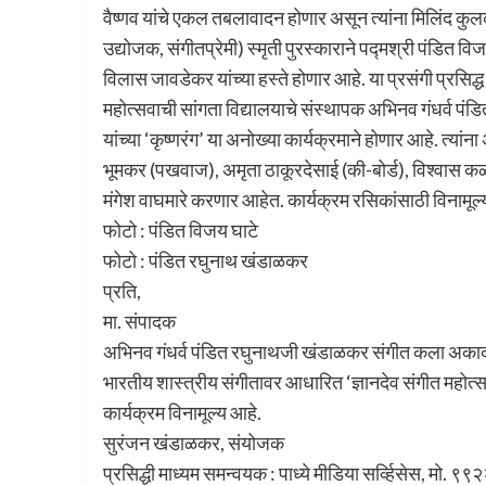
वैष्णव यांचे एकल तबलावादन होणार असून त्यांना मिलिंद कुलक
उद्योजक, संगीतप्रेमी) स्मृती पुरस्काराने पद्मश्री पंडित व
विलास जावडेकर यांच्या हस्ते होणार आहे. या प्रसंगी प्रसिद्
महोत्सवाची सांगता विद्यालयाचे संस्थापक अभिनव गंधर्व पंड
यांच्या ‘कृष्णरंग’ या अनोख्या कार्यक्रमाने होणार आहे. त्य
भूमकर (पखवाज), अमृता ठाकूरदेसाई (की-बोर्ड), विश्वास कळ
मंगेश वाघमारे करणार आहेत. कार्यक्रम रसिकांसाठी विनामू
फोटो : पंडित विजय घाटे
फोटो : पंडित रघुनाथ खंडाळकर
प्रति,
मा. संपादक
अभिनव गंधर्व पंडित रघुनाथजी खंडाळकर संगीत कला अकादमी,
भारतीय शास्त्रीय संगीतावर आधारित ‘ज्ञानदेव संगीत महोत्सव
कार्यक्रम विनामूल्य आहे.
सुरंजन खंडाळकर, संयोजक
प्रसिद्धी माध्यम समन्वयक : पाध्ये मीडिया सर्व्हिसेस, मो.