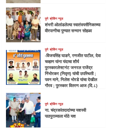
पुणे
ब्रेकिंग न्यूज़
शंभरी ओलांडलेल्या स्वातंत्र्यसैनिकाच्या
वीरपत्नीचा पुण्यात सन्मान सोहळा
पुणे
ब्रेकिंग न्यूज़
-विजयसिंह घाडगे, रणजीत पाटील, देवा
चव्हाण यांना यंदाचा शौर्य
पुरस्कारलेफ्टनंट जनरल राजेंद्र
निंभोरकर (निवृत्त) यांची उपस्थिती ;
पवन माने, निलेश भोरडे यांचा देखील
गौरव ; पुरस्कार वितरण आज (दि.८)
पुणे
ब्रेकिंग न्यूज़
ना. चंद्रकांतदादांच्या यशस्वी
पाठपुराव्याला मोठे यश