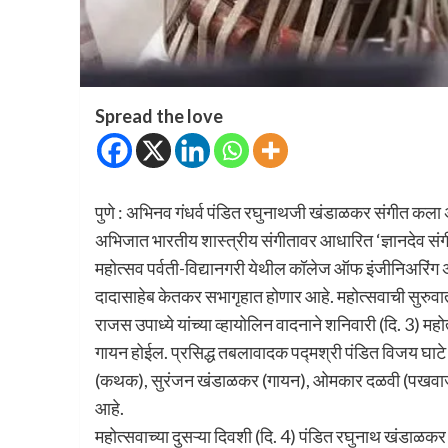
Spread the love
पुणे : अभिनव गंधर्व पंडित रघुनाथजी खंडाळकर संगीत कला अक
अभिजात भारतीय शास्त्रीय संगीतावर आधारित ‘ज्ञानदेव स
महोत्सव पर्वती-विद्यानगरी येथील कॉलेज ऑफ इंजीनिअरिंग अँड
दादासाहेब केतकर सभागृहात होणार आहे. महोत्सवाची सुरुव
राजस उपाध्ये यांच्या व्हायोलिन वादनाने शनिवारी (दि. 3) महो
गायन होईल. प्रसिद्ध तबलावादक पद्मश्री पंडित विजय घाट
(कथक), सुरंजन खंडाळकर (गायन), ओमकार दळवी (पखवाज),
आहे.
महोत्सवाच्या दुसऱ्या दिवशी (दि. 4) पंडित रघुनाथ खंडाळकर 