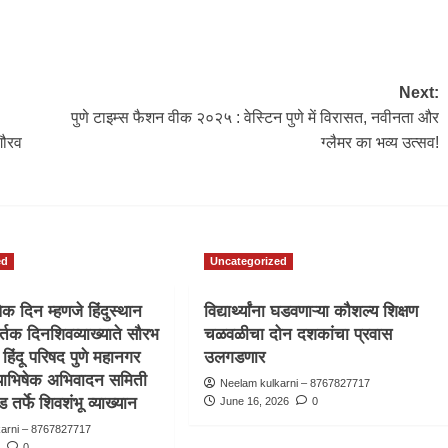
Next:
पुणे टाइम्स फैशन वीक २०२५ : वेस्टिन पुणे में विरासत, नवीनता और
गौरव
ग्लैमर का भव्य उत्सव!
ed
Uncategorized
ेक दिन म्हणजे हिंदुस्थान
विद्यार्थ्यांना घडवणाऱ्या कौशल्य शिक्षण
र्तक दिनशिवव्याख्याते सौरभ
चळवळीचा दोन दशकांचा प्रवास
 हिंदू परिषद पुणे महानगर
उलगडणार
्याभिषेक अभिवादन समिती
Neelam kulkarni – 8767827717
 तर्फे शिवशंभू व्याख्यान
June 16, 2026
0
karni – 8767827717
6
0