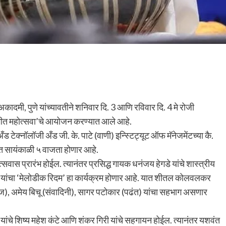
ादमी, पुणे यांच्यावतीने शनिवार दि. 3 आणि रविवार दि. 4 मे रोजी
ंगीत महोत्सवा’चे आयोजन करण्यात आले आहे.
 टेक्नॉलॉजी अँड जी. के. पाटे (वाणी) इन्स्टिट्यूट ऑफ मॅनेजमेंटच्या कै.
ात सायंकाळी ५ वाजता होणार आहे.
त्सवास प्रारंभ होईल. त्यानंतर प्रसिद्ध गायक धनंजय हेगडे यांचे शास्त्रीय
े यांचा ‘मेलोडीक रिदम’ हा कार्यक्रम होणार आहे. यात शीतल कोलवलकर
 अमेय बिचू (संवादिनी), सागर पटोकार (पढंत) यांचा सहभाग असणार
यांचे शिष्य महेश कंटे आणि शंकर गिरी यांचे सहगायन होईल. त्यानंतर यशवंत