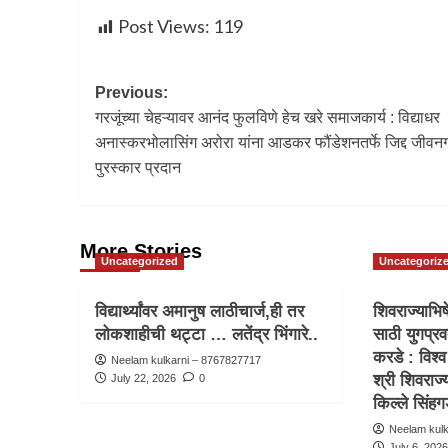
Post Views:
119
Previous:
गरजूंच्या चेहऱ्यावर आनंद फुलविणे हेच खरे समाजकार्य : विद्याधर
अनास्करभोलासिंग अरोरा यांना आडकर फौंडेशनतर्फे जिद्द जीवन
पुरस्कार प्रदान
More Stories
Uncategorized
Uncategoriz
विद्यार्थ्यांवर अमानुष लाठीचार्ज,ही तर
शिवराज्याभिष
लोकशाहीची थट्टा … लतेंद्र भिंगारे..
साठी युगप्रव
करडे : विश्व
Neelam kulkarni – 8767827717
श्री शिवराज
July 22, 2026
0
किल्ले सिंहगड
Neelam kul
July 6, 202