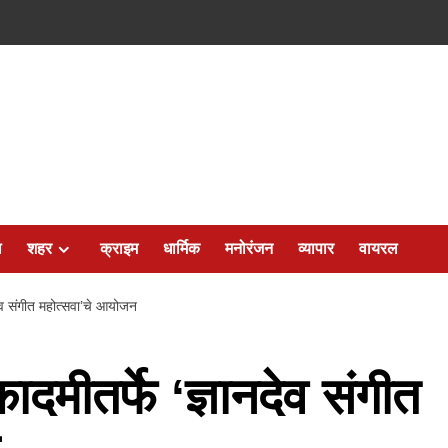
ल
शहर
क्राइम
धार्मिक
मनोरंजन
व्यापार
वायरल
ेव संगीत महोत्सवा’चे आयोजन
मीतर्फे ‘ज्ञानदेव संगीत