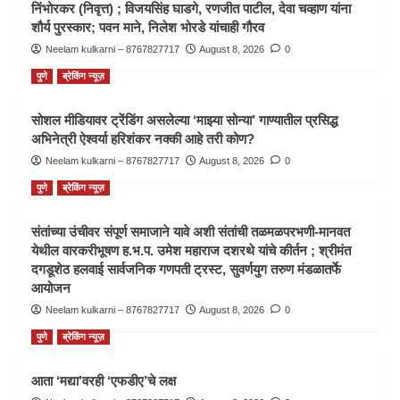
निंभोरकर (निवृत्त) ; विजयसिंह घाडगे, रणजीत पाटील, देवा चव्हाण यांना
शौर्य पुरस्कार; पवन माने, निलेश भोरडे यांचाही गौरव
Neelam kulkarni – 8767827717
August 8, 2026
0
पुणे
ब्रेकिंग न्यूज़
सोशल मीडियावर ट्रेंडिंग असलेल्या ‘माझ्या सोन्या’ गाण्यातील प्रसिद्ध
अभिनेत्री ऐश्वर्या हरिशंकर नक्की आहे तरी कोण?
Neelam kulkarni – 8767827717
August 8, 2026
0
पुणे
ब्रेकिंग न्यूज़
संतांच्या उंचीवर संपूर्ण समाजाने यावे अशी संतांची तळमळपरभणी-मानवत
येथील वारकरीभूषण ह.भ.प. उमेश महाराज दशरथे यांचे कीर्तन ; श्रीमंत
दगडूशेठ हलवाई सार्वजनिक गणपती ट्रस्ट, सुवर्णयुग तरुण मंडळातर्फे
आयोजन
Neelam kulkarni – 8767827717
August 8, 2026
0
पुणे
ब्रेकिंग न्यूज़
आता ‘मद्या’वरही ‘एफडीए’चे लक्ष