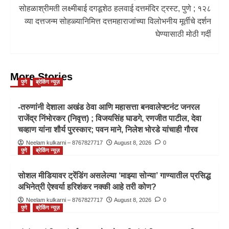
सोहळाश्रीमती लक्ष्मीबाई दगडूशेठ हलवाई दत्तमंदिर ट्रस्ट, पुणे ; १२८
व्या दत्तजन्म सोहळ्यानिमित्त दत्तमहाराजांच्या विलोभनीय मूर्तीचे दर्शन
घेण्यासाठी मोठी गर्दी
More Stories
पुणे
ब्रेकिंग न्यूज़
-तरुणांनी देशाला अखंड ठेवा आणि महासत्ता बनवालेफ्टनंट जनरल
राजेंद्र निंभोरकर (निवृत्त) ; विजयसिंह घाडगे, रणजीत पाटील, देवा
चव्हाण यांना शौर्य पुरस्कार; पवन माने, निलेश भोरडे यांचाही गौरव
Neelam kulkarni – 8767827717
August 8, 2026
0
पुणे
ब्रेकिंग न्यूज़
सोशल मीडियावर ट्रेंडिंग असलेल्या ‘माझ्या सोन्या’ गाण्यातील प्रसिद्ध
अभिनेत्री ऐश्वर्या हरिशंकर नक्की आहे तरी कोण?
Neelam kulkarni – 8767827717
August 8, 2026
0
पुणे
ब्रेकिंग न्यूज़