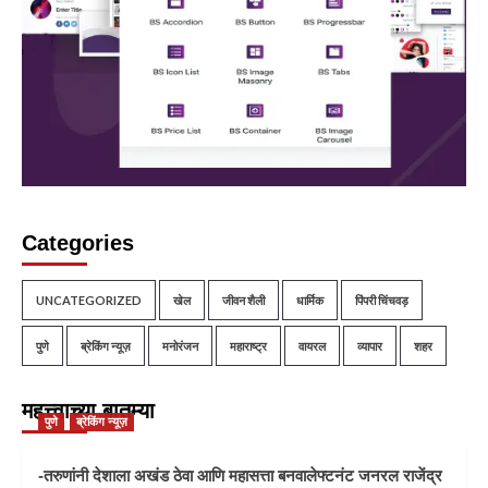
Categories
UNCATEGORIZED
खेल
जीवन शैली
धार्मिक
पिंपरी चिंचवड़
पुणे
ब्रेकिंग न्यूज़
मनोरंजन
महाराष्ट्र
वायरल
व्यापार
शहर
महत्त्वाच्या बातम्या
पुणे
ब्रेकिंग न्यूज़
-तरुणांनी देशाला अखंड ठेवा आणि महासत्ता बनवालेफ्टनंट जनरल राजेंद्र