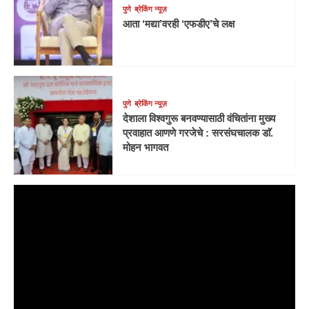
पुणे
ब्रेकिंग न्यूज़
आता ‘मद्या’वरही ‘एफडीए’चे लक्ष
पुणे
ब्रेकिंग न्यूज़
देशाला विश्वगुरू बनवण्यासाठी वंचितांना मुख्य
प्रवाहात आणणे गरजेचे : सरसंघचालक डाॅ.
मोहन भागवत