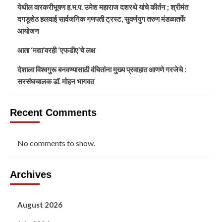
येथील वारकरीभूषण ह.भ.प. उमेश महाराज दशरथे यांचे कीर्तन ; श्रीमंत
दगडूशेठ हलवाई सार्वजनिक गणपती ट्रस्ट, सुवर्णयुग तरुण मंडळातर्फे
आयोजन
आता ‘मद्या’वरही ‘एफडीए’चे लक्ष
देशाला विश्वगुरू बनवण्यासाठी वंचितांना मुख्य प्रवाहात आणणे गरजेचे :
सरसंघचालक डाॅ. मोहन भागवत
Recent Comments
No comments to show.
Archives
August 2026