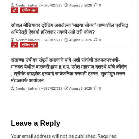
Neelam kulkarni – 8767827717
August 8, 2026
0
पुणे
ब्रेकिंग न्यूज़
सोशल मीडियावर ट्रेंडिंग असलेल्या ‘माझ्या सोन्या’ गाण्यातील प्रसिद्ध
अभिनेत्री ऐश्वर्या हरिशंकर नक्की आहे तरी कोण?
Neelam kulkarni – 8767827717
August 8, 2026
0
पुणे
ब्रेकिंग न्यूज़
संतांच्या उंचीवर संपूर्ण समाजाने यावे अशी संतांची तळमळपरभणी-
मानवत येथील वारकरीभूषण ह.भ.प. उमेश महाराज दशरथे यांचे कीर्तन
; श्रीमंत दगडूशेठ हलवाई सार्वजनिक गणपती ट्रस्ट, सुवर्णयुग तरुण
मंडळातर्फे आयोजन
Neelam kulkarni – 8767827717
August 8, 2026
0
Leave a Reply
Your email address will not be published.
Required