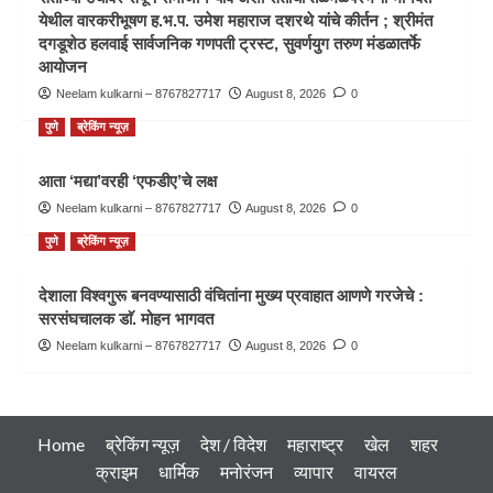
येथील वारकरीभूषण ह.भ.प. उमेश महाराज दशरथे यांचे कीर्तन ; श्रीमंत
दगडूशेठ हलवाई सार्वजनिक गणपती ट्रस्ट, सुवर्णयुग तरुण मंडळातर्फे
आयोजन
Neelam kulkarni – 8767827717
August 8, 2026
0
पुणे
ब्रेकिंग न्यूज़
आता ‘मद्या’वरही ‘एफडीए’चे लक्ष
Neelam kulkarni – 8767827717
August 8, 2026
0
पुणे
ब्रेकिंग न्यूज़
देशाला विश्वगुरू बनवण्यासाठी वंचितांना मुख्य प्रवाहात आणणे गरजेचे :
सरसंघचालक डाॅ. मोहन भागवत
Neelam kulkarni – 8767827717
August 8, 2026
0
Home
ब्रेकिंग न्यूज़
देश / विदेश
महाराष्ट्र
खेल
शहर
क्राइम
धार्मिक
मनोरंजन
व्यापार
वायरल