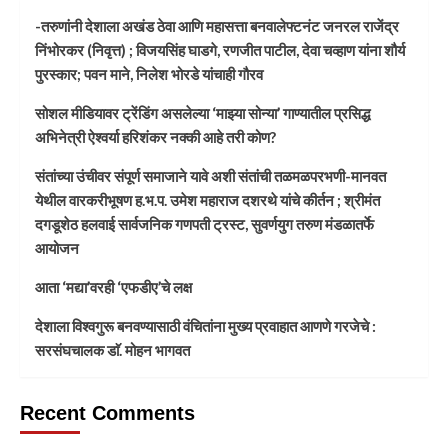
-तरुणांनी देशाला अखंड ठेवा आणि महासत्ता बनवालेफ्टनंट जनरल राजेंद्र
निंभोरकर (निवृत्त) ; विजयसिंह घाडगे, रणजीत पाटील, देवा चव्हाण यांना शौर्य
पुरस्कार; पवन माने, निलेश भोरडे यांचाही गौरव
सोशल मीडियावर ट्रेंडिंग असलेल्या ‘माझ्या सोन्या’ गाण्यातील प्रसिद्ध
अभिनेत्री ऐश्वर्या हरिशंकर नक्की आहे तरी कोण?
संतांच्या उंचीवर संपूर्ण समाजाने यावे अशी संतांची तळमळपरभणी-मानवत
येथील वारकरीभूषण ह.भ.प. उमेश महाराज दशरथे यांचे कीर्तन ; श्रीमंत
दगडूशेठ हलवाई सार्वजनिक गणपती ट्रस्ट, सुवर्णयुग तरुण मंडळातर्फे
आयोजन
आता ‘मद्या’वरही ‘एफडीए’चे लक्ष
देशाला विश्वगुरू बनवण्यासाठी वंचितांना मुख्य प्रवाहात आणणे गरजेचे :
सरसंघचालक डाॅ. मोहन भागवत
Recent Comments