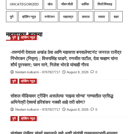
UNCATEGORIZED
खेल
जीवन शैली
धार्मिक
पिंपरी चिंचवड़
पुणे
ब्रेकिंग न्यूज़
मनोरंजन
महाराष्ट्र
वायरल
व्यापार
शहर
महत्त्वाच्या बातम्या
पुणे
ब्रेकिंग न्यूज़
-तरुणांनी देशाला अखंड ठेवा आणि महासत्ता बनवालेफ्टनंट जनरल राजेंद्र
निंभोरकर (निवृत्त) ; विजयसिंह घाडगे, रणजीत पाटील, देवा चव्हाण यांना
शौर्य पुरस्कार; पवन माने, निलेश भोरडे यांचाही गौरव
Neelam kulkarni – 8767827717
August 8, 2026
0
पुणे
ब्रेकिंग न्यूज़
सोशल मीडियावर ट्रेंडिंग असलेल्या ‘माझ्या सोन्या’ गाण्यातील प्रसिद्ध
अभिनेत्री ऐश्वर्या हरिशंकर नक्की आहे तरी कोण?
Neelam kulkarni – 8767827717
August 8, 2026
0
पुणे
ब्रेकिंग न्यूज़
संतांच्या उंचीवर संपूर्ण समाजाने यावे अशी संतांची तळमळपरभणी-मानवत