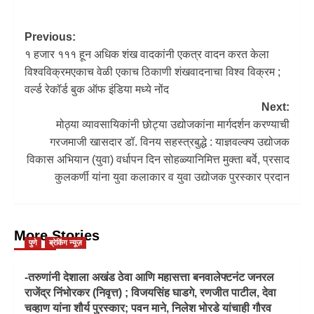
Previous:
१ हजार १११ हून अधिक शंख वादकांनी एकत्र वादन करत केला
विश्वविक्रमएकाच वेळी एकाच ठिकाणी शंखवादनाचा विश्व विक्रम ;
वर्ल्ड रेकॉर्ड बुक ऑफ इंडिया मध्ये नोंद
Next:
मोठ्या व्यावसायिकांनी छोट्या उद्योजकांना मार्गदर्शन करण्याची
गरजमाजी खासदार डॉ. विनय सहस्त्रबुद्धे : याज्ञवल्क्य उद्योजक
विकास अभियान (युवा) वर्धापन दिन सोहळ्यानिमित्त मुक्ता बर्वे, प्रसाद
कुलकर्णी यांना युवा कलाकार व युवा उद्योजक पुरस्कार प्रदान
More Stories
पुणे
ब्रेकिंग न्यूज़
-तरुणांनी देशाला अखंड ठेवा आणि महासत्ता बनवालेफ्टनंट जनरल
राजेंद्र निंभोरकर (निवृत्त) ; विजयसिंह घाडगे, रणजीत पाटील, देवा
चव्हाण यांना शौर्य पुरस्कार; पवन माने, निलेश भोरडे यांचाही गौरव