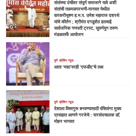
संतांच्या उंचीवर संपूर्ण समाजाने यावे अशी
संतांची तळमळपरभणी-मानवत येथील
वारकरीभूषण ह.भ.प. उमेश महाराज दशरथे
यांचे कीर्तन ; श्रीमंत दगडूशेठ हलवाई
सार्वजनिक गणपती ट्रस्ट, सुवर्णयुग तरुण
मंडळातर्फे आयोजन
पुणे
ब्रेकिंग न्यूज़
आता ‘मद्या’वरही ‘एफडीए’चे लक्ष
पुणे
ब्रेकिंग न्यूज़
देशाला विश्वगुरू बनवण्यासाठी वंचितांना मुख्य
प्रवाहात आणणे गरजेचे : सरसंघचालक डाॅ.
मोहन भागवत