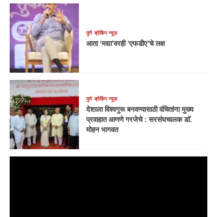
पुणे
ब्रेकिंग न्यूज़
आता ‘मद्या’वरही ‘एफडीए’चे लक्ष
पुणे
ब्रेकिंग न्यूज़
देशाला विश्वगुरू बनवण्यासाठी वंचितांना मुख्य
प्रवाहात आणणे गरजेचे : सरसंघचालक डाॅ.
मोहन भागवत